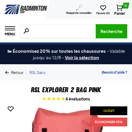
0
Raquette conseiller
Panier
Favoris (
0
)
Recherche de produits, de marques, etc.
Recherche
MENU
👟 Économisez 20% sur toutes les chaussures
-
Valable
jusqu´au 12/8
-
Voir la sélection
|
Besoin d'aide ?
Retour
RSL Sacs
RSL Explorer 2 Bag Pink
4 évaluations
OUTLET
ÉCONOMISER 53%