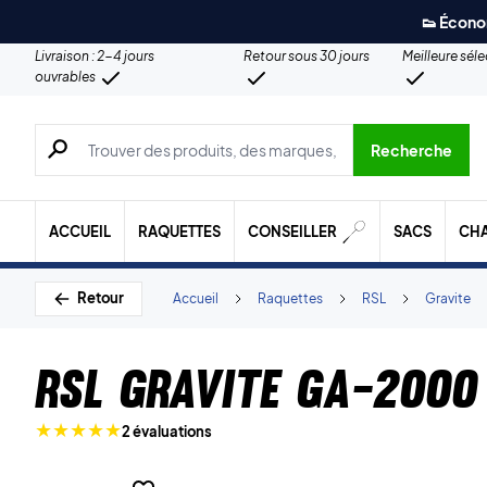
👟 Écono
Livraison : 2-4 jours
Retour sous 30 jours
Meilleure sél
ouvrables
Recherche de produits, de marques, etc.
Recherche
ACCUEIL
RAQUETTES
CONSEILLER
SACS
CH
Retour
Accueil
Raquettes
RSL
Gravite
RSL Gravite GA-2000
2 évaluations