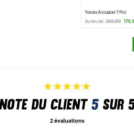
Yonex Arcsaber 7 Pro
Au lieu de:
220,00
175,
Note du client
5
sur 
2 évaluations