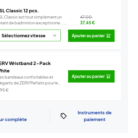
SL Classic 12 pcs.
SL Classic est tout simplement un
47,00
olant de badminton exceptionne...
37,45
€
Info
Ajouter au panier
ERV Wristband 2-Pack
hite
Ajouter au panier
es bandeaux confortables et
légants de ZERV!Parfaits pour le
..
Info
,95
€
Instruments de
our complète
paiement