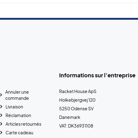
Informations sur l’entreprise
Racket House ApS
Annuler une
commande
Holkebjergvej 120
Livraison
5250 Odense SV
Réclamation
Danemark
Articles retournés
VAT: DK36931108
Carte cadeau