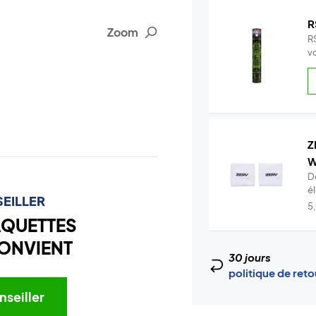
R
Zoom
R
v
Z
W
D
é
EILLER
t.
5
AQUETTES
ONVIENT
30 jours
politique de ret
nseiller