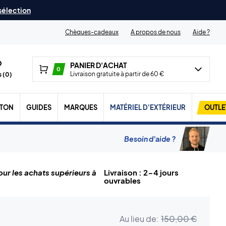
 sélection
Chèques-cadeaux
A propos de nous
Aide ?
PANIER D'ACHAT
0
Livraison gratuite à partir de 60 €
 (
0
)
TON
GUIDES
MARQUES
MATÉRIEL D'EXTÉRIEUR
OUTLE
Besoin d'aide ?
ur les achats supérieurs à
Livraison : 2-4 jours
ouvrables
Au lieu de:
150,00 €