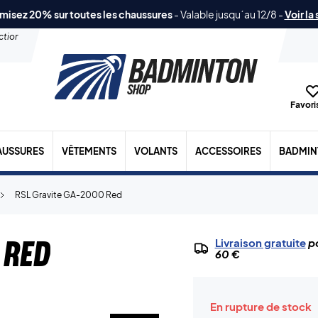
misez 20% sur toutes les chaussures
-
Valable jusqu´au 12/8
-
Voir la
ection
Favoris
AUSSURES
VÊTEMENTS
VOLANTS
ACCESSOIRES
BADMIN
RSL Gravite GA-2000 Red
 Red
Livraison gratuite
po
60 €
En rupture de stock