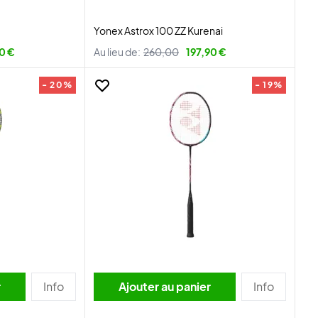
Yonex Astrox 100 ZZ Kurenai
0 €
Au lieu de:
260,00
197,90 €
- 20%
- 19%
r
Info
Ajouter au panier
Info