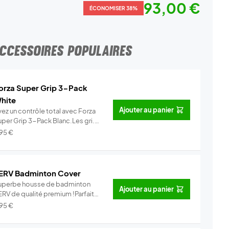
93,00 €
ÉCONOMISER 38%
CCESSOIRES POPULAIRES
orza Super Grip 3-Pack
hite
Ajouter au panier
yez un contrôle total avec Forza
uper Grip 3-Pack Blanc.Les gri...
Info
,95
€
ERV Badminton Cover
uperbe housse de badminton
Ajouter au panier
ERV de qualité premium !Parfait
ur...
Info
,95
€