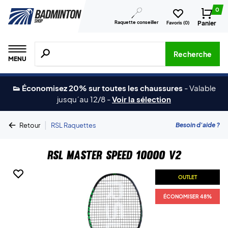
0
Raquette conseiller
Panier
Favoris (
0
)
Recherche de produits, de marques, etc.
Recherche
MENU
👟 Économisez 20% sur toutes les chaussures
-
Valable
jusqu´au 12/8
-
Voir la sélection
|
Besoin d'aide ?
Retour
RSL Raquettes
RSL Master Speed 10000 V2
OUTLET
ÉCONOMISER 48%