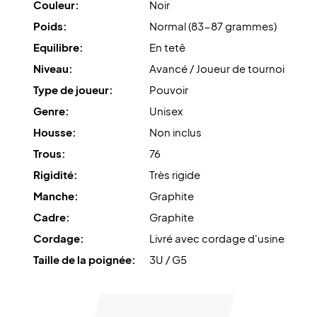
Couleur:
Noir
Dominez le terrain de badminton - achetez cette
Poids:
Normal (83-87 grammes)
raquette de badminton RSL !
Equilibre:
En tetê
Livrée avec un cordage d'usine. Nous vous recommandons
Niveau:
Avancé / Joueur de tournoi
cependant d'acheter un cordage professionnel.
Type de joueur:
Pouvoir
Conseil d'expert : Pour cette raquette, nous
Genre:
Unisex
recommandons un cordage avec Ashaway Zymax 68 TX et
Housse:
Non inclus
une tension de 10,5 kg.
Trous:
76
Enfin, elle est livrée sans housse.
Rigidité:
Très rigide
Manche:
Graphite
Cadre:
Graphite
Cordage:
Livré avec cordage d'usine
Taille de la poignée:
3U / G5