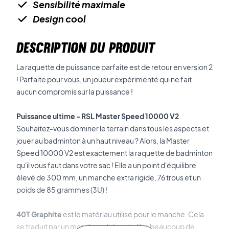
Sensibilité maximale
Design cool
DESCRIPTION DU PRODUIT
La raquette de puissance parfaite est de retour en version 2
! Parfaite pour vous, un joueur expérimenté qui ne fait
aucun compromis sur la puissance !
Puissance ultime - RSL Master Speed 10000 V2
Souhaitez-vous dominer le terrain dans tous les aspects et
jouer au badminton à un haut niveau ? Alors, la Master
Speed 10000 V2 est exactement la raquette de badminton
qu'il vous faut dans votre sac ! Elle a un point d'équilibre
élevé de 300 mm, un manche extra rigide, 76 trous et un
poids de 85 grammes (3U) !
40T Graphite
est le matériau utilisé pour le manche. Cela
se traduit par un manche solide qui offre beaucoup de