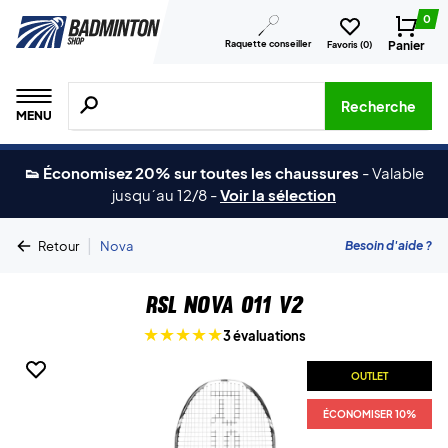
0
Raquette conseiller
Panier
Favoris (
0
)
Recherche de produits, de marques, etc.
Recherche
MENU
👟 Économisez 20% sur toutes les chaussures
-
Valable
jusqu´au 12/8
-
Voir la sélection
|
Besoin d'aide ?
Retour
Nova
RSL Nova 011 V2
3 évaluations
OUTLET
ÉCONOMISER 10%