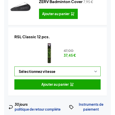
ZERV Badminton Cover
7,95
€
Ajouter au panier
RSL Classic 12 pcs.
47,00
37,45
€
Ajouter au panier
30 jours
Instruments de
politique de retour complète
paiement