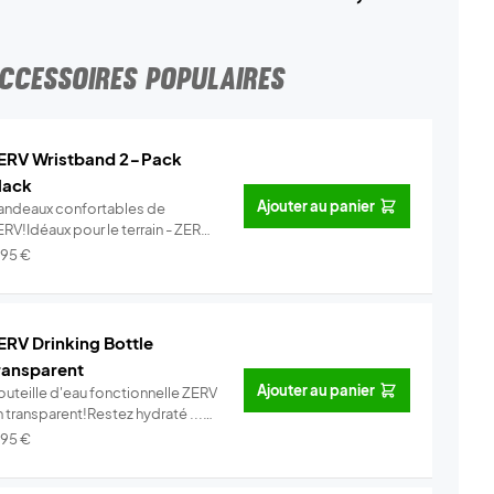
CCESSOIRES POPULAIRES
ERV Wristband 2-Pack
lack
Ajouter au panier
andeaux confortables de
RV!Idéaux pour le terrain - ZERV
ist...
Info
,95
€
ERV Drinking Bottle
ransparent
Ajouter au panier
outeille d'eau fonctionnelle ZERV
 transparent!Restez hydraté ...
Info
,95
€