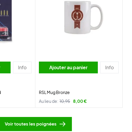
r
Info
Ajouter au panier
Info
d
RSL Mug Bronze
Au lieu de:
10,95
8,00 €
Voir toutes les poignées