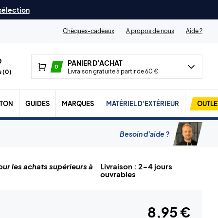
 sélection
Chèques-cadeaux
A propos de nous
Aide ?
PANIER D'ACHAT
0
Livraison gratuite à partir de 60 €
 (
0
)
TON
GUIDES
MARQUES
MATÉRIEL D'EXTÉRIEUR
OUTLE
Besoin d'aide ?
ur les achats supérieurs à
Livraison : 2-4 jours
ouvrables
8,95 €