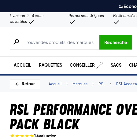
👟 Écono
Livraison : 2-4 jours
Retour sous 30 jours
Meilleure sél
ouvrables
Recherche de produits, de marques, etc.
Recherche
ACCUEIL
RAQUETTES
CONSEILLER
SACS
CH
Retour
Accueil
Marques
RSL
RSL Access
RSL Performance Ove
Pack Black
1 évaluation