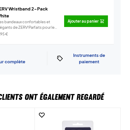
ERV Wristband 2-Pack
hite
Ajouter au panier
es bandeaux confortables et
légants de ZERV!Parfaits pour le
..
Info
,95
€
Instruments de
our complète
paiement
CLIENTS ONT ÉGALEMENT REGARDÉ