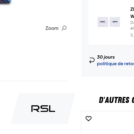
Z
W
D
Zoom
é
t.
5
30 jours
politique de ret
D'AUTRES 