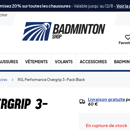
misez 20% sur toutes les chaussures
-
Valable jusqu´au 12/8
-
Voir la
ection
Favoris
AUSSURES
VÊTEMENTS
VOLANTS
ACCESSOIRES
BADMIN
oires
RSL Performance Overgrip 3-Pack Black
rgrip 3-
Livraison gratuite
po
60 €
En rupture de stock