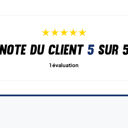
Note du client
5
sur 
1 évaluation