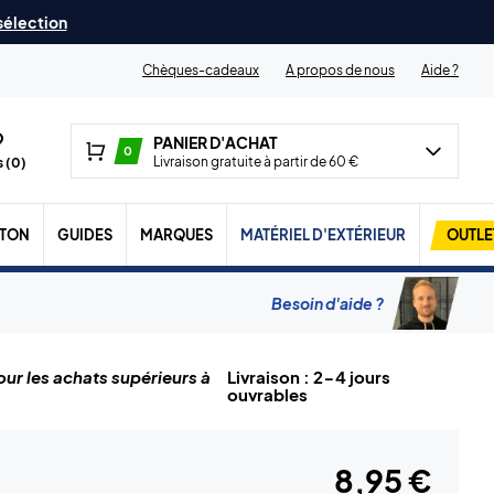
 sélection
Chèques-cadeaux
A propos de nous
Aide ?
PANIER D'ACHAT
0
Livraison gratuite à partir de 60 €
 (
0
)
TON
GUIDES
MARQUES
MATÉRIEL D'EXTÉRIEUR
OUTLE
Besoin d'aide ?
ur les achats supérieurs à
Livraison : 2-4 jours
ouvrables
8,95 €