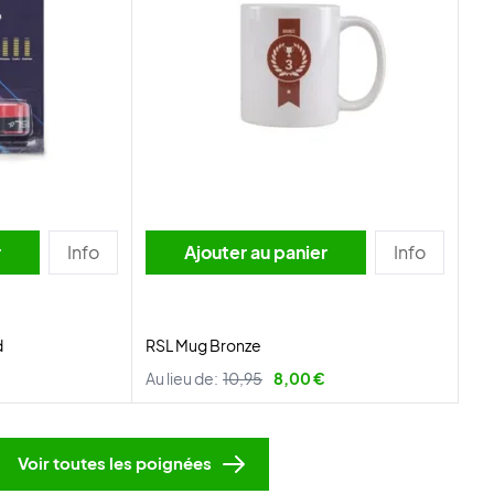
r
Info
Ajouter au panier
Info
d
RSL Mug Bronze
Au lieu de:
10,95
8,00 €
Voir toutes les poignées