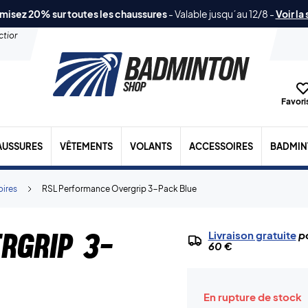
misez 20% sur toutes les chaussures
-
Valable jusqu´au 12/8
-
Voir la
ection
Favoris
AUSSURES
VÊTEMENTS
VOLANTS
ACCESSOIRES
BADMIN
oires
RSL Performance Overgrip 3-Pack Blue
rgrip 3-
Livraison gratuite
po
60 €
En rupture de stock