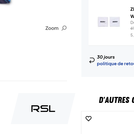
Z
W
D
Zoom
é
t.
5
30 jours
politique de ret
D'AUTRES 