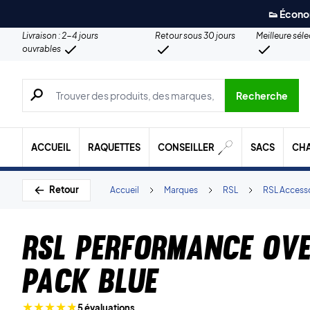
👟 Écono
Livraison : 2-4 jours
Retour sous 30 jours
Meilleure sél
ouvrables
Recherche de produits, de marques, etc.
Recherche
ACCUEIL
RAQUETTES
CONSEILLER
SACS
CH
Retour
Accueil
Marques
RSL
RSL Access
RSL Performance Ove
Pack Blue
5 évaluations