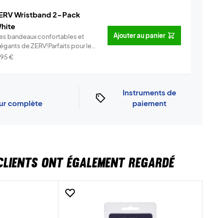
ERV Wristband 2-Pack
hite
Ajouter au panier
es bandeaux confortables et
légants de ZERV!Parfaits pour le
..
Info
,95
€
Instruments de
our complète
paiement
CLIENTS ONT ÉGALEMENT REGARDÉ