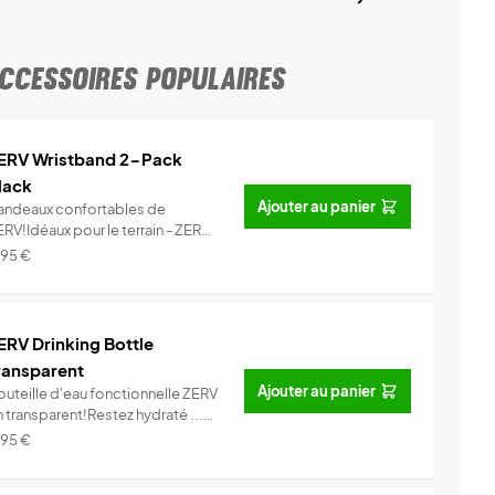
CCESSOIRES POPULAIRES
ERV Wristband 2-Pack
lack
Ajouter au panier
andeaux confortables de
RV!Idéaux pour le terrain - ZERV
ist...
Info
,95
€
ERV Drinking Bottle
ransparent
Ajouter au panier
outeille d'eau fonctionnelle ZERV
 transparent!Restez hydraté ...
Info
,95
€