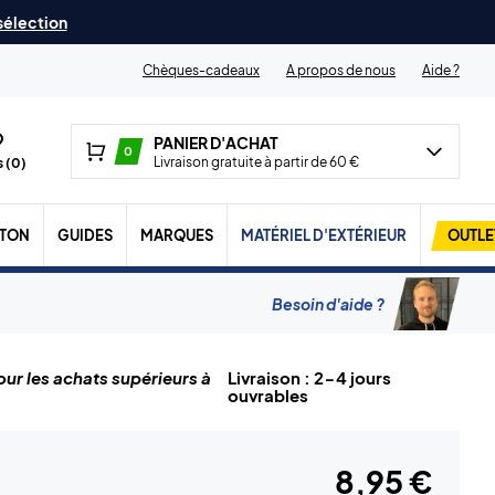
 sélection
Chèques-cadeaux
A propos de nous
Aide ?
PANIER D'ACHAT
0
Livraison gratuite à partir de 60 €
 (
0
)
TON
GUIDES
MARQUES
MATÉRIEL D'EXTÉRIEUR
OUTLE
Besoin d'aide ?
ur les achats supérieurs à
Livraison : 2-4 jours
ouvrables
8,95 €