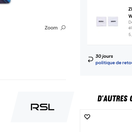
Z
W
D
Zoom
é
t.
5
30 jours
politique de ret
D'AUTRES 