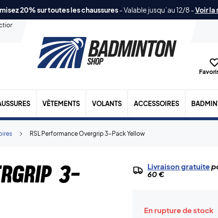
misez 20% sur toutes les chaussures
-
Valable jusqu´au 12/8
-
Voir la
ection
Favoris
AUSSURES
VÊTEMENTS
VOLANTS
ACCESSOIRES
BADMIN
oires
RSL Performance Overgrip 3-Pack Yellow
rgrip 3-
Livraison gratuite
po
60 €
En rupture de stock