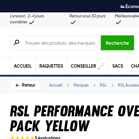
👟 Écono
Livraison : 2-4 jours
Retour sous 30 jours
Meilleure sél
ouvrables
Recherche de produits, de marques, etc.
Recherche
ACCUEIL
RAQUETTES
CONSEILLER
SACS
CH
Retour
Accueil
Marques
RSL
RSL Access
RSL Performance Ove
Pack Yellow
5 évaluations