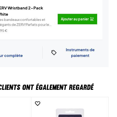
ERV Wristband 2-Pack
hite
Ajouter au panier
es bandeaux confortables et
légants de ZERV!Parfaits pour le
..
Info
,95
€
Instruments de
our complète
paiement
CLIENTS ONT ÉGALEMENT REGARDÉ