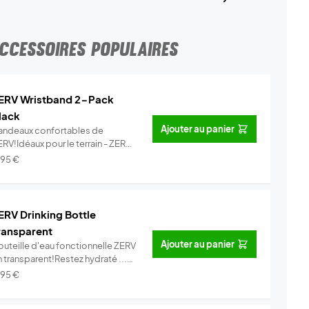
CCESSOIRES POPULAIRES
ERV Wristband 2-Pack
lack
Ajouter au panier
andeaux confortables de
RV!Idéaux pour le terrain - ZERV
ist...
Info
,95
€
ERV Drinking Bottle
ransparent
Ajouter au panier
outeille d'eau fonctionnelle ZERV
 transparent!Restez hydraté ...
Info
,95
€