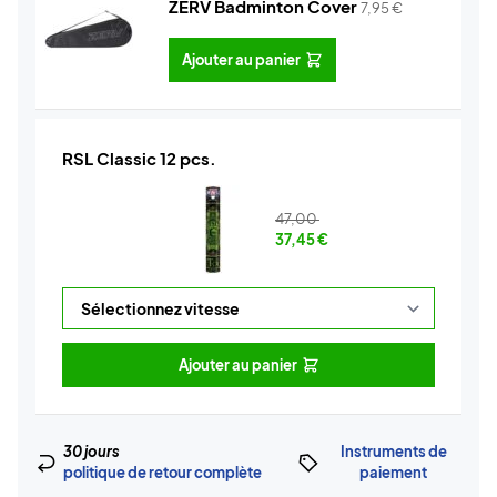
ZERV Badminton Cover
7,95
€
Ajouter au panier
RSL Classic 12 pcs.
47,00
37,45
€
Ajouter au panier
30 jours
Instruments de
politique de retour complète
paiement