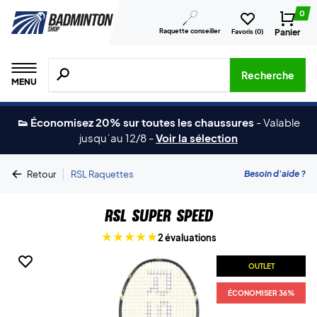
0
Raquette conseiller
Panier
Favoris (
0
)
Recherche de produits, de marques, etc.
Recherche
MENU
👟 Économisez 20% sur toutes les chaussures
-
Valable
jusqu´au 12/8
-
Voir la sélection
|
Besoin d'aide ?
Retour
RSL Raquettes
RSL Super Speed
2 évaluations
OUTLET
ÉCONOMISER 36%