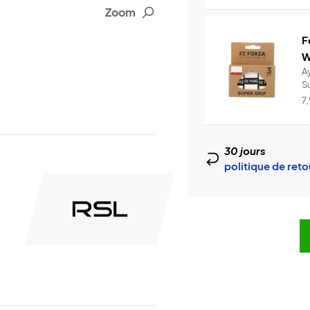
Zoom
F
W
A
S
7
30 jours
politique de ret