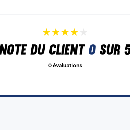
Note du client
0
sur 
0 évaluations