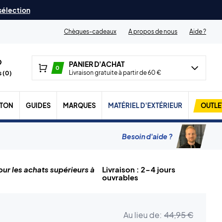
 sélection
Chèques-cadeaux
A propos de nous
Aide ?
PANIER D'ACHAT
0
Livraison gratuite à partir de 60 €
 (
0
)
TON
GUIDES
MARQUES
MATÉRIEL D'EXTÉRIEUR
OUTLE
Besoin d'aide ?
ur les achats supérieurs à
Livraison : 2-4 jours
ouvrables
Au lieu de:
44,95 €