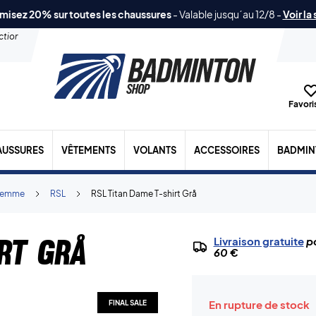
misez 20% sur toutes les chaussures
-
Valable jusqu´au 12/8
-
Voir la
ection
Favoris
AUSSURES
VÊTEMENTS
VOLANTS
ACCESSOIRES
BADMIN
Femme
RSL
RSL Titan Dame T-shirt Grå
rt Grå
Livraison gratuite
po
60 €
En rupture de stock
FINAL SALE