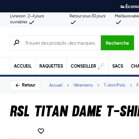
👟 Écono
Livraison : 2-4 jours
Retour sous 30 jours
Meilleure sél
ouvrables
Recherche de produits, de marques, etc.
Recherche
ACCUEIL
RAQUETTES
CONSEILLER
SACS
CH
Retour
Accueil
Vêtements
T-shirt/Polo
RSL Titan Dame T-shi