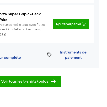
orza Super Grip 3-Pack
hite
Ajouter au panier
yez un contrôle total avec Forza
uper Grip 3-Pack Blanc.Les gri...
Info
,95
€
Instruments de
our complète
paiement
Voir tous les t-shirts/polos