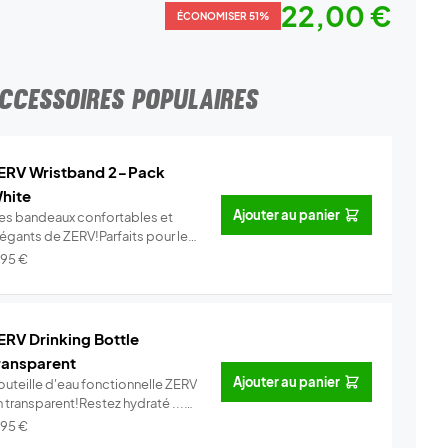
22,00 €
ÉCONOMISER 51%
CCESSOIRES POPULAIRES
ERV Wristband 2-Pack
hite
Ajouter au panier
es bandeaux confortables et
légants de ZERV!Parfaits pour le
..
Info
,95
€
ERV Drinking Bottle
ransparent
Ajouter au panier
outeille d'eau fonctionnelle ZERV
 transparent!Restez hydraté ...
Info
,95
€