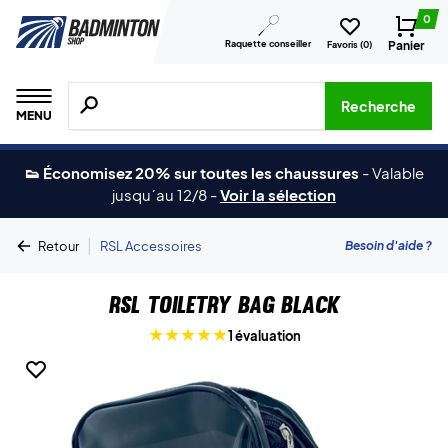
0
Raquette conseiller
Panier
Favoris (
0
)
Recherche de produits, de marques, etc.
Recherche
MENU
👟 Économisez 20% sur toutes les chaussures
-
Valable
jusqu´au 12/8
-
Voir la sélection
|
Besoin d'aide ?
Retour
RSL Accessoires
RSL Toiletry Bag Black
1 évaluation