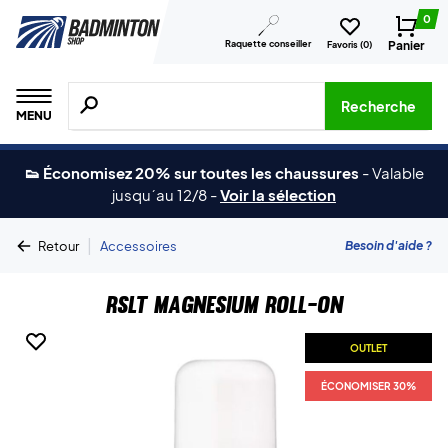
0
Raquette conseiller
Panier
Favoris (
0
)
Recherche de produits, de marques, etc.
Recherche
MENU
👟 Économisez 20% sur toutes les chaussures
-
Valable
jusqu´au 12/8
-
Voir la sélection
|
Besoin d'aide ?
Retour
Accessoires
RSLT Magnesium Roll-On
OUTLET
ÉCONOMISER 30%