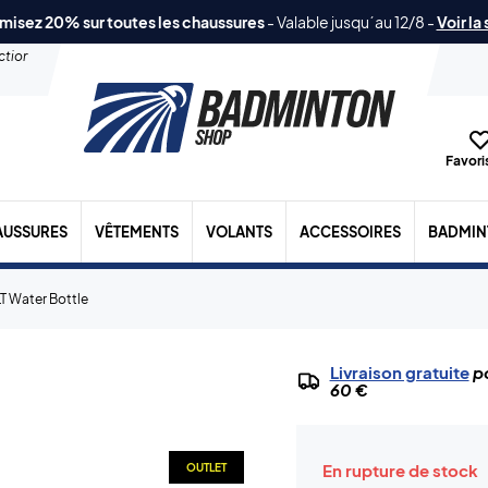
misez 20% sur toutes les chaussures
-
Valable jusqu´au 12/8
-
Voir la
ection
Favoris
AUSSURES
VÊTEMENTS
VOLANTS
ACCESSOIRES
BADMIN
T Water Bottle
Livraison gratuite
po
60 €
En rupture de stock
OUTLET