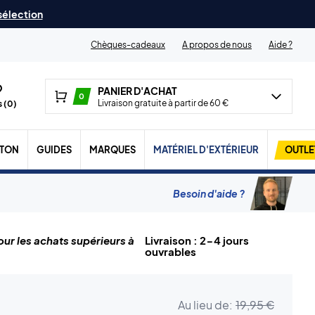
 sélection
Chèques-cadeaux
A propos de nous
Aide ?
PANIER D'ACHAT
0
Livraison gratuite à partir de 60 €
 (
0
)
TON
GUIDES
MARQUES
MATÉRIEL D'EXTÉRIEUR
OUTLE
Besoin d'aide ?
ur les achats supérieurs à
Livraison : 2-4 jours
ouvrables
Au lieu de:
19,95 €