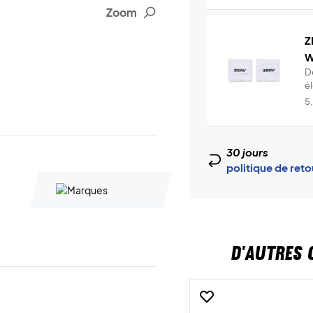
Zoom
Z
W
D
é
t.
5
30 jours
politique de ret
D'AUTRES 