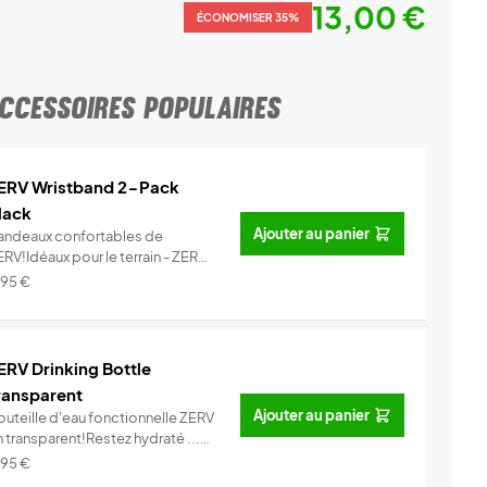
13,00 €
ÉCONOMISER 35%
CCESSOIRES POPULAIRES
ERV Wristband 2-Pack
lack
Ajouter au panier
andeaux confortables de
RV!Idéaux pour le terrain - ZERV
ist...
Info
,95
€
ERV Drinking Bottle
ransparent
Ajouter au panier
outeille d'eau fonctionnelle ZERV
 transparent!Restez hydraté ...
Info
,95
€