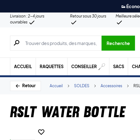
👟 Écono
Livraison : 2-4 jours
Retour sous 30 jours
Meilleure sél
ouvrables
Recherche de produits, de marques, etc.
Recherche
ACCUEIL
RAQUETTES
CONSEILLER
SACS
CH
Retour
Accueil
SOLDES
Accessoires
RSL
RSLT Water Bottle