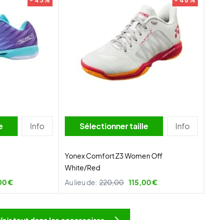
- 43%
- 48%
lle
Info
Sélectionner taille
Info
Yonex Comfort Z3 Women Off
White/Red
00 €
Au lieu de:
220,00
115,00 €
Voir tout dans les accessoires