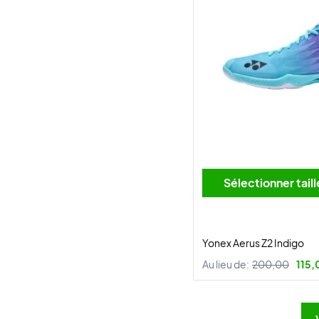
Sélectionner tai
Yonex Aerus Z2 Indigo
Au lieu de:
200,00
115,