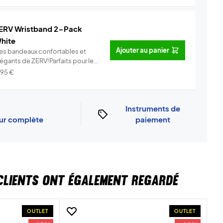
ERV Wristband 2-Pack
hite
Ajouter au panier
es bandeaux confortables et
légants de ZERV!Parfaits pour le
..
Info
,95
€
Instruments de
our complète
paiement
CLIENTS ONT ÉGALEMENT REGARDÉ
OUTLET
OUTLET