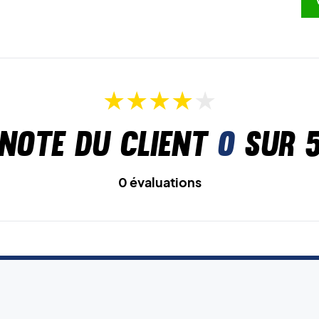
Note du client
0
sur 
0 évaluations