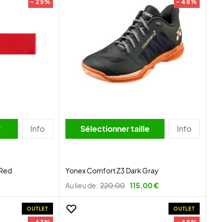
- 25%
- 48%
r
Info
Sélectionner taille
Info
 Red
Yonex Comfort Z3 Dark Gray
Au lieu de:
220,00
115,00 €
OUTLET
OUTLET