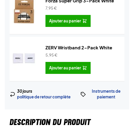
Forza Super Grip 3-Pack White
7,95
€
Ajouter au panier
ZERV Wristband 2-Pack White
5,95
€
Ajouter au panier
30 jours
Instruments de
politique de retour complète
paiement
DESCRIPTION DU PRODUIT