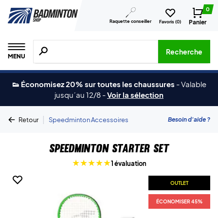
0
Raquette conseiller
Panier
Favoris (
0
)
Recherche de produits, de marques, etc.
Recherche
MENU
👟 Économisez 20% sur toutes les chaussures
-
Valable
jusqu´au 12/8
-
Voir la sélection
|
Besoin d'aide ?
Retour
Speedminton Accessoires
Speedminton Starter Set
1 évaluation
OUTLET
ÉCONOMISER 45%