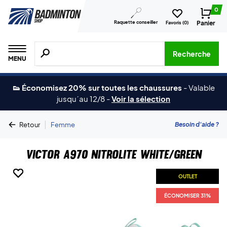
0
Raquette conseiller
Panier
Favoris (
0
)
Recherche de produits, de marques, etc.
Recherche
MENU
👟 Économisez 20% sur toutes les chaussures
-
Valable
jusqu´au 12/8
-
Voir la sélection
|
Besoin d'aide ?
Retour
Femme
Victor A970 NitroLite White/Green
OUTLET
OUTLET
OUTLET
OUTLET
ÉCONOMISER 31%
ÉCONOMISER 31%
ÉCONOMISER 31%
ÉCONOMISER 31%