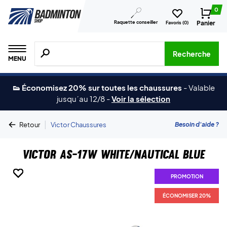
0
Raquette conseiller
Panier
Favoris (
0
)
Recherche de produits, de marques, etc.
Recherche
MENU
👟 Économisez 20% sur toutes les chaussures
-
Valable
jusqu´au 12/8
-
Voir la sélection
|
Besoin d'aide ?
Retour
Victor Chaussures
Victor AS-17W White/Nautical Blue
PROMOTION
PROMOTION
PROMOTION
PROMOTION
PROMOTION
PROMOTION
PROMOTION
ÉCONOMISER 20%
ÉCONOMISER 20%
ÉCONOMISER 20%
ÉCONOMISER 20%
ÉCONOMISER 20%
ÉCONOMISER 20%
ÉCONOMISER 20%