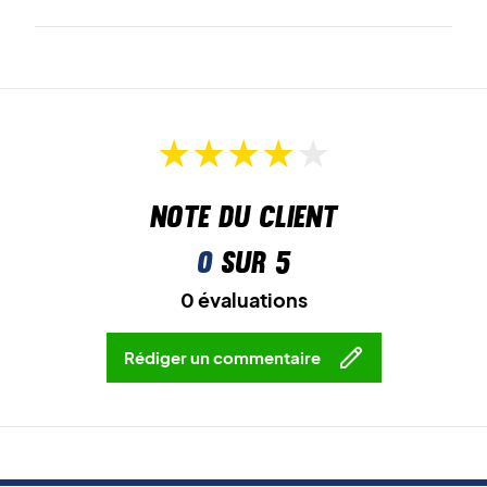
la compétition.
Jouez avec confort et stabilité – commandez la Victor
AS-17W dès aujourd’hui !
Couleur :
White (Blanc)/Nautical Blue (Bleu nautique).
Note du client
0
sur 5
0 évaluations
Rédiger un commentaire