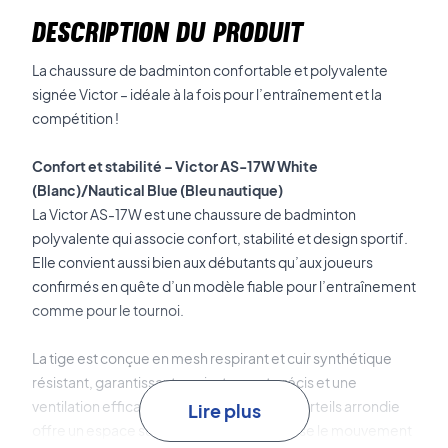
DESCRIPTION DU PRODUIT
La chaussure de badminton confortable et polyvalente
signée Victor – idéale à la fois pour l’entraînement et la
compétition !
Confort et stabilité – Victor AS-17W White
(Blanc)/Nautical Blue (Bleu nautique)
La Victor AS-17W est une chaussure de badminton
polyvalente qui associe confort, stabilité et design sportif.
Elle convient aussi bien aux débutants qu’aux joueurs
confirmés en quête d’un modèle fiable pour l’entraînement
comme pour le tournoi.
La tige est conçue en mesh respirant et cuir synthétique
résistant, garantissant un ajustement précis et une
ventilation efficace sur le court. La boîte à orteils arrondie
Lire plus
offre un espace supplémentaire et favorise le mouvement