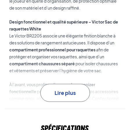
le joueur en quête d'organisation, de protection optimale
de son matériel et d’un design raffiné.
Design fonctionnel et qualité supérieure – Victor Sac de
raquettes White
Le Victor BR2205 associe une élégante finition blanche à
des solutions de rangement astucieuses. Il dispose d’un
compartiment professionnel pour raquettes
afin de
protéger et organiser vos raquettes, ainsi que d’un
compartiment chaussures séparé
pour isoler chaussures
et vêtements et préserver l’hygiène de votre sac.
À l’avant, vous profitez d’une
poche organizer
fonctionnelle
pour accéder facilement à vos accessoires
Lire plus
comme grips, volants ou objets personnels. Confectionné
en polyester résistant, ce sac vous accompagne aussi bien
à l’entraînement qu’en compétition.
Spécifications
Organisez votre matériel avec élégance – commandez