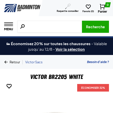
0
Raquette conseiller
Panier
Favoris (
0
)
Recherche de produits, de marques, etc.
Recherche
MENU
👟 Économisez 20% sur toutes les chaussures
-
Valable
jusqu´au 12/8
-
Voir la sélection
|
Besoin d'aide ?
Retour
Victor Sacs
Victor BR2205 White
ÉCONOMISER 32%
ÉCONOMISER 32%
ÉCONOMISER 32%
ÉCONOMISER 32%
ÉCONOMISER 32%
ÉCONOMISER 32%
ÉCONOMISER 32%