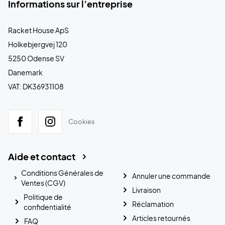
Informations sur l’entreprise
Racket House ApS
Holkebjergvej 120
5250 Odense SV
Danemark
VAT: DK36931108
Cookies
Aide et contact
Conditions Générales de
Annuler une commande
Ventes (CGV)
Livraison
Politique de
Réclamation
confidentialité
Articles retournés
FAQ