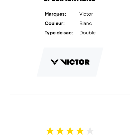
dès aujourd’hui ce sac de raquettes Victor!
Couleur :
White (Blanc)
Marques:
Victor
Matière :
Polyester
Couleur:
Blanc
Type de sac:
Double