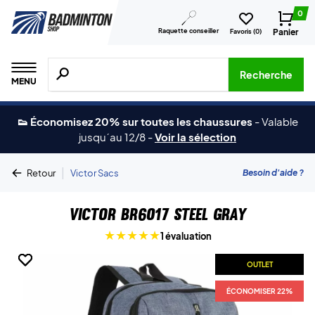
0
Raquette conseiller
Panier
Favoris (
0
)
Recherche de produits, de marques, etc.
Recherche
MENU
👟 Économisez 20% sur toutes les chaussures
-
Valable
jusqu´au 12/8
-
Voir la sélection
|
Besoin d'aide ?
Retour
Victor Sacs
Victor BR6017 Steel Gray
1 évaluation
OUTLET
OUTLET
OUTLET
ÉCONOMISER 22%
ÉCONOMISER 22%
ÉCONOMISER 22%