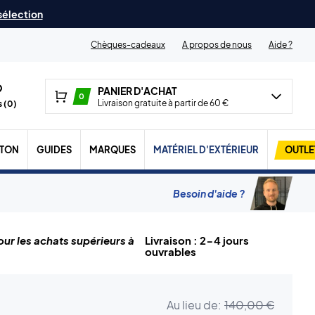
 sélection
Chèques-cadeaux
A propos de nous
Aide ?
PANIER D'ACHAT
0
Livraison gratuite à partir de 60 €
 (
0
)
TON
GUIDES
MARQUES
MATÉRIEL D'EXTÉRIEUR
OUTLE
Besoin d'aide ?
ur les achats supérieurs à
Livraison : 2-4 jours
ouvrables
Au lieu de:
140,00 €