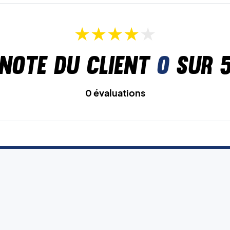
Note du client
0
sur 
0 évaluations