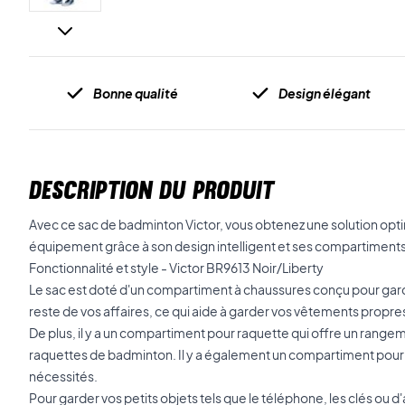
Bonne qualité
Design élégant
DESCRIPTION DU PRODUIT
Avec ce sac de badminton Victor, vous obtenez une solution opt
équipement grâce à son design intelligent et ses compartiments
Fonctionnalité et style - Victor BR9613 Noir/Liberty
Le sac est doté d'un compartiment à chaussures conçu pour ga
reste de vos affaires, ce qui aide à garder vos vêtements propre
De plus, il y a un compartiment pour raquette qui offre un range
raquettes de badminton. Il y a également un compartiment pour
nécessités.
Pour garder vos petits objets tels que le téléphone, les clés ou 