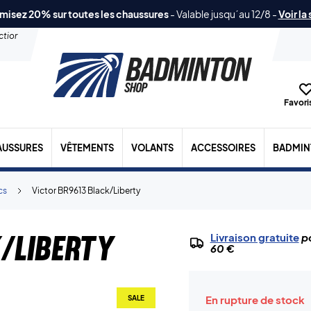
misez 20% sur toutes les chaussures
-
Valable jusqu´au 12/8
-
Voir la
ection
Favoris
AUSSURES
VÊTEMENTS
VOLANTS
ACCESSOIRES
BADMIN
cs
Victor BR9613 Black/Liberty
/Liberty
Livraison gratuite
po
60 €
En rupture de stock
SALE