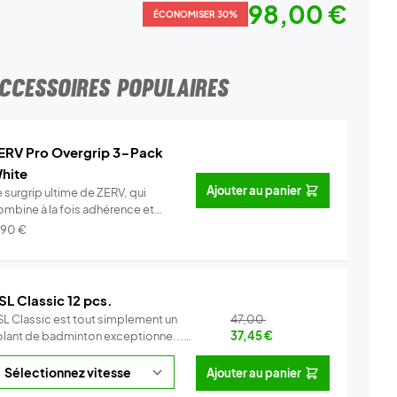
98,00 €
ÉCONOMISER 30%
CCESSOIRES POPULAIRES
ERV Pro Overgrip 3-Pack
hite
Ajouter au panier
 surgrip ultime de ZERV, qui
ombine à la fois adhérence et
o...
Info
,90
€
SL Classic 12 pcs.
SL Classic est tout simplement un
47,00
olant de badminton exceptionne...
37,45
€
Info
Ajouter au panier