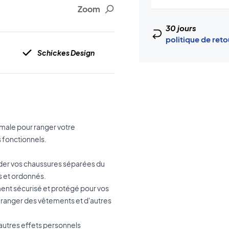
Zoom
30 jours
politique de ret
Schickes Design
imale pour ranger votre
 fonctionnels.
rder vos chaussures séparées du
s et ordonnés.
ment sécurisé et protégé pour vos
 ranger des vêtements et d'autres
d'autres effets personnels