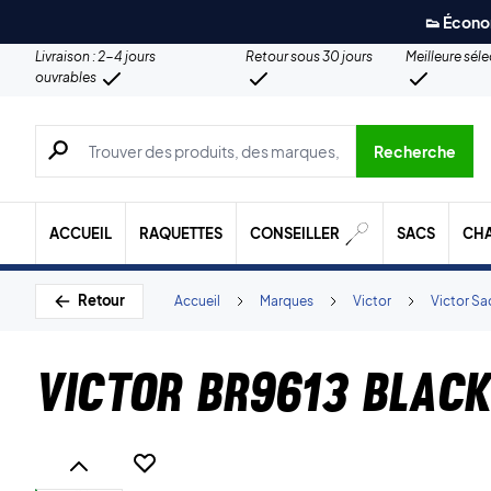
👟 Écono
Livraison : 2-4 jours
Retour sous 30 jours
Meilleure sél
ouvrables
Recherche de produits, de marques, etc.
Recherche
ACCUEIL
RAQUETTES
CONSEILLER
SACS
CH
Retour
Accueil
Marques
Victor
Victor Sa
Victor BR9613 Black