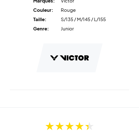
Marques:
Victor
Couleur:
Rouge
Taille:
S/135 / M/145 / L/155
Genre:
Junior