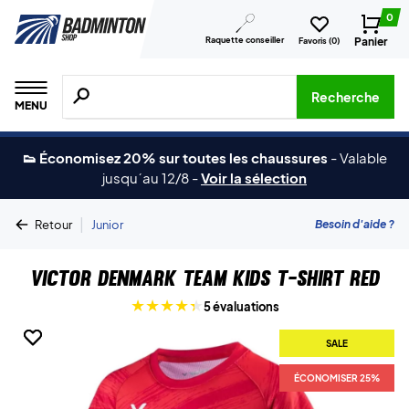
0
Raquette conseiller
Panier
Favoris (
0
)
Recherche de produits, de marques, etc.
Recherche
MENU
👟 Économisez 20% sur toutes les chaussures
-
Valable
jusqu´au 12/8
-
Voir la sélection
|
Besoin d'aide ?
Retour
Junior
Victor Denmark Team Kids T-shirt Red
5 évaluations
SALE
SALE
ÉCONOMISER 25%
ÉCONOMISER 25%