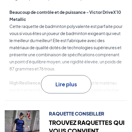
Beaucoup de contrôle et de puissance - Victor DriveX 10
Metallic
Cette raquette de badminton polyvalente est parfaite pour
vous si vous êtes un joueur de badminton exigeant qui veut
le meilleur du meilleur! Elle est fabriquée avec des
matériaux de qualité dotés de technologies supérieures et
présente une combinaison de spécifications comprenant
un point d'équilibre moyen, une rigidité élevée, un poids de
87 grammes et 76 trous.
High Resilience Modulus Graphite
élevé est le matériau
Lire plus
extrêmement léger et solide utilisé dans le cadre et la tige.
Pyrofil
est le carbone japonais ultra-léger haute
performance utilisé dans la tige. Ce matériau améliore les
RAQUETTE CONSEILLER
performances et le contrôle de la raquette.
TROUVEZ RAQUETTES QUI
VOUS CONVIENT