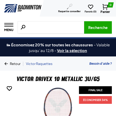
0
Raquette conseiller
Panier
Favoris (
0
)
Recherche de produits, de marques, etc.
Recherche
MENU
👟 Économisez 20% sur toutes les chaussures
-
Valable
jusqu´au 12/8
-
Voir la sélection
|
Besoin d'aide ?
Retour
Victor Raquettes
Victor DriveX 10 Metallic 3U/G5
FINAL SALE
FINAL SALE
FINAL SALE
FINAL SALE
ÉCONOMISER 34%
ÉCONOMISER 34%
ÉCONOMISER 34%
ÉCONOMISER 34%