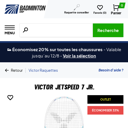
0
Raquette conseiller
Panier
Favoris (
0
)
Recherche de produits, de marques, etc.
Recherche
MENU
👟 Économisez 20% sur toutes les chaussures
-
Valable
jusqu´au 12/8
-
Voir la sélection
|
Besoin d'aide ?
Retour
Victor Raquettes
Victor Jetspeed 7 Jr.
OUTLET
OUTLET
OUTLET
ÉCONOMISER 33%
ÉCONOMISER 33%
ÉCONOMISER 33%