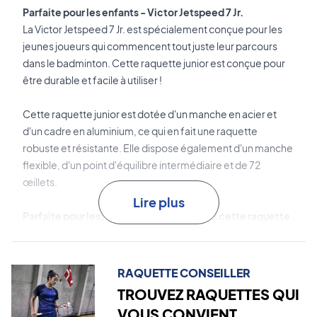
Parfaite pour les enfants - Victor Jetspeed 7 Jr.
La Victor Jetspeed 7 Jr. est spécialement conçue pour les
jeunes joueurs qui commencent tout juste leur parcours
dans le badminton. Cette raquette junior est conçue pour
être durable et facile à utiliser !
Cette raquette junior est dotée d'un manche en acier et
d'un cadre en aluminium, ce qui en fait une raquette
robuste et résistante. Elle dispose également d'un manche
flexible, d'un point d'équilibre intermédiaire et de 72
œillets.
Lire plus
Parfaite pour les jeunes talents - achetez cette raquette
junior maintenant !
REMARQUE :
Livrée avec un cordage d'usine et sans
housse.
RAQUETTE CONSEILLER
TROUVEZ RAQUETTES QUI
VOUS CONVIENT