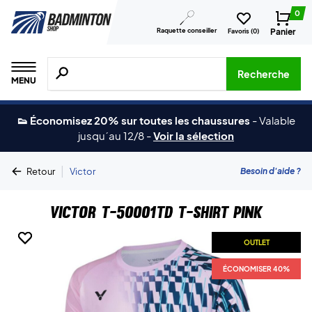
0
Raquette conseiller
Panier
Favoris (
0
)
Recherche de produits, de marques, etc.
Recherche
MENU
👟 Économisez 20% sur toutes les chaussures
-
Valable
jusqu´au 12/8
-
Voir la sélection
|
Besoin d'aide ?
Retour
Victor
Victor T-50001TD T-shirt Pink
OUTLET
OUTLET
ÉCONOMISER 40%
ÉCONOMISER 40%