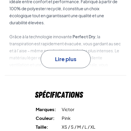
idéale entre confort et performance. Fabriqué à partir de
100% de polyester recyclé, il constitue un choix
écologique tout en garantissant une qualité et une
durabilité élevées.
Grâce à la technologie innovante
Perfect Dry
, la
transpiration est rapidement évacuée, vous gardant au sec
et à l’aise – même pendant les matchs les plus intenses. Le
matériau léger et respirant assure une excellente
Lire plus
ventilation et une liberté de mouvement totale, vous
permettant d’atteindre votre meilleur niveau sur le terrain.
Jouez avec style et confort – commandez votre Victor T-
Spécifications
shirt dès aujourd’hui !
Couleur : Rose.
Matériau : 100% polyester recyclé.
Marques:
Victor
Couleur:
Pink
Taille:
XS / S / M / L / XL