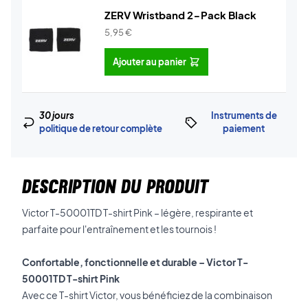
ZERV Wristband 2-Pack Black
5,95
€
Ajouter au panier
30 jours
Instruments de
politique de retour complète
paiement
DESCRIPTION DU PRODUIT
Victor T-50001TD T-shirt Pink – légère, respirante et
parfaite pour l'entraînement et les tournois !
Confortable, fonctionnelle et durable – Victor T-
50001TD T-shirt Pink
Avec ce T-shirt Victor, vous bénéficiez de la combinaison