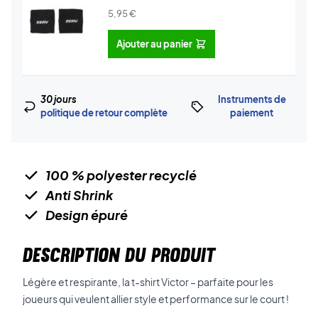
5,95
€
Ajouter au panier
30 jours
Instruments de
politique de retour complète
paiement
100 % polyester recyclé
Anti Shrink
Design épuré
DESCRIPTION DU PRODUIT
Légère et respirante, la t-shirt Victor – parfaite pour les
joueurs qui veulent allier style et performance sur le court !