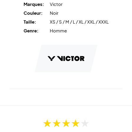
Jouez avec énergie et confiance – commandez dès
Marques:
Victor
aujourd’hui votre Victor T-53104 T-shirt !
Couleur:
Noir
Couleur : Noir.
Taille:
XS / S / M / L / XL / XXL / XXXL
Matière : 100 % polyester recyclé.
Genre:
Homme