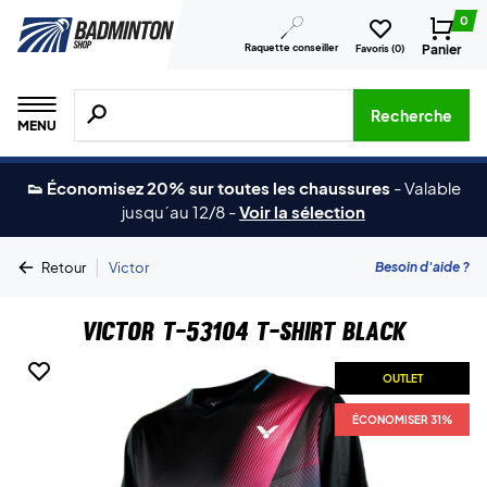
0
Raquette conseiller
Panier
Favoris (
0
)
Recherche de produits, de marques, etc.
Recherche
MENU
👟 Économisez 20% sur toutes les chaussures
-
Valable
jusqu´au 12/8
-
Voir la sélection
|
Besoin d'aide ?
Retour
Victor
Victor T-53104 T-shirt Black
OUTLET
ÉCONOMISER 31%