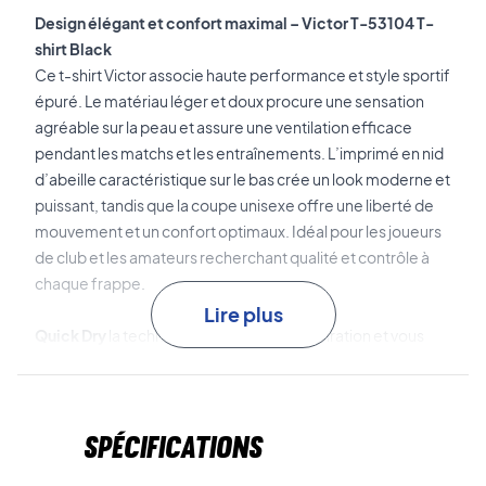
Design élégant et confort maximal – Victor T-53104 T-
shirt Black
Ce t-shirt Victor associe haute performance et style sportif
épuré. Le matériau léger et doux procure une sensation
agréable sur la peau et assure une ventilation efficace
pendant les matchs et les entraînements. L’imprimé en nid
d’abeille caractéristique sur le bas crée un look moderne et
puissant, tandis que la coupe unisexe offre une liberté de
mouvement et un confort optimaux. Idéal pour les joueurs
de club et les amateurs recherchant qualité et contrôle à
chaque frappe.
Lire plus
Quick Dry
la technologie évacue la transpiration et vous
garde au sec et concentré tout au long du match.
Anti Shrink
le traitement empêche le rétrécissement afin
Spécifications
que le t-shirt conserve sa forme lavage après lavage.