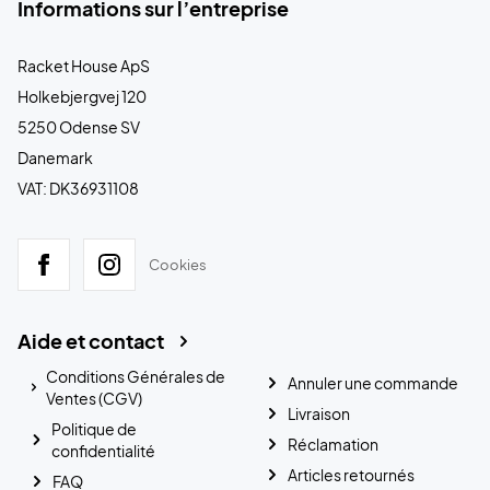
Informations sur l’entreprise
Racket House ApS
Holkebjergvej 120
5250 Odense SV
Danemark
VAT: DK36931108
Cookies
Aide et contact
Conditions Générales de
Annuler une commande
Ventes (CGV)
Livraison
Politique de
Réclamation
confidentialité
Articles retournés
FAQ