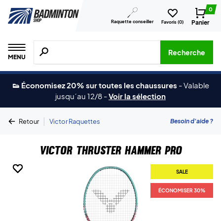
0
Raquette conseiller
Panier
Favoris (
0
)
Recherche de produits, de marques, etc.
Recherche
MENU
👟 Économisez 20% sur toutes les chaussures
-
Valable
jusqu´au 12/8
-
Voir la sélection
|
Besoin d'aide ?
Retour
Victor Raquettes
Victor Thruster Hammer Pro
SALE
SALE
SALE
SALE
SALE
ÉCONOMISER 30%
ÉCONOMISER 30%
ÉCONOMISER 30%
ÉCONOMISER 30%
ÉCONOMISER 30%