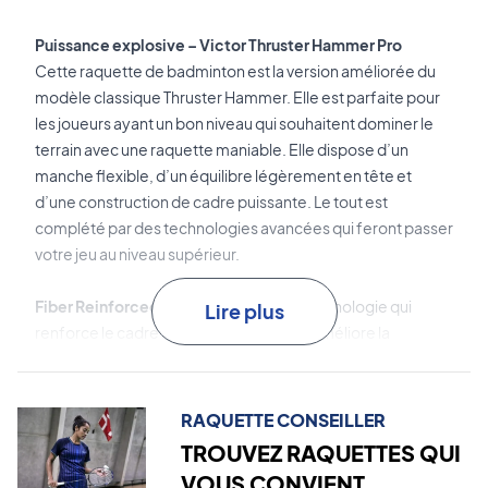
Puissance explosive – Victor Thruster Hammer Pro
Cette raquette de badminton est la version améliorée du
modèle classique Thruster Hammer. Elle est parfaite pour
les joueurs ayant un bon niveau qui souhaitent dominer le
terrain avec une raquette maniable. Elle dispose d’un
manche flexible, d’un équilibre légèrement en tête et
d’une construction de cadre puissante. Le tout est
complété par des technologies avancées qui feront passer
votre jeu au niveau supérieur.
Fiber Reinforced System (FRS)
est la technologie qui
Lire plus
renforce le cadre avec des fibres. Cela améliore la
durabilité et permet une tension de cordage plus élevée.
Power Box
est la construction de cadre carrée qui
RAQUETTE CONSEILLER
augmente la stabilité en torsion pour des frappes plus
TROUVEZ RAQUETTES QUI
puissantes et plus stables.
VOUS CONVIENT