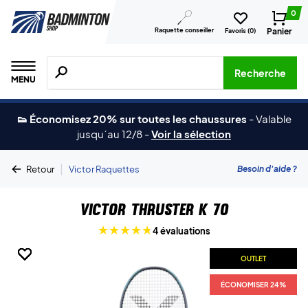
0
Raquette conseiller
Panier
Favoris (
0
)
Recherche de produits, de marques, etc.
Recherche
MENU
👟 Économisez 20% sur toutes les chaussures
-
Valable
jusqu´au 12/8
-
Voir la sélection
|
Besoin d'aide ?
Retour
Victor Raquettes
Victor Thruster K 70
4 évaluations
OUTLET
OUTLET
OUTLET
OUTLET
OUTLET
OUTLET
ÉCONOMISER 24%
ÉCONOMISER 24%
ÉCONOMISER 24%
ÉCONOMISER 24%
ÉCONOMISER 24%
ÉCONOMISER 24%