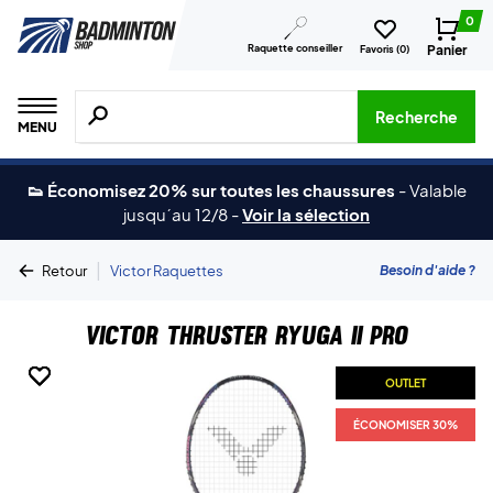
0
Raquette conseiller
Panier
Favoris (
0
)
Recherche de produits, de marques, etc.
Recherche
MENU
👟 Économisez 20% sur toutes les chaussures
-
Valable
jusqu´au 12/8
-
Voir la sélection
|
Besoin d'aide ?
Retour
Victor Raquettes
Victor Thruster Ryuga II Pro
OUTLET
OUTLET
OUTLET
OUTLET
ÉCONOMISER 30%
ÉCONOMISER 30%
ÉCONOMISER 30%
ÉCONOMISER 30%