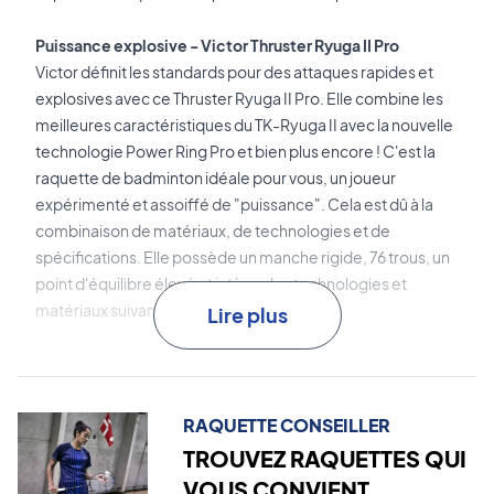
Puissance explosive - Victor Thruster Ryuga II Pro
Victor définit les standards pour des attaques rapides et
explosives avec ce Thruster Ryuga II Pro. Elle combine les
meilleures caractéristiques du TK-Ryuga II avec la nouvelle
technologie Power Ring Pro et bien plus encore ! C'est la
raquette de badminton idéale pour vous, un joueur
expérimenté et assoiffé de "puissance". Cela est dû à la
combinaison de matériaux, de technologies et de
spécifications. Elle possède un manche rigide, 76 trous, un
point d'équilibre élevé et intègre les technologies et
matériaux suivants !
Lire plus
Power Box
est la technologie utilisée pour la conception du
cadre. Cela résulte en un "cadre boîte" qui possède une
stabilité en torsion supérieure pour une puissance plus
RAQUETTE CONSEILLER
explosive.
TROUVEZ RAQUETTES QUI
VOUS CONVIENT