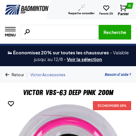
0
Raquette conseiller
Panier
Favoris (
0
)
Recherche de produits, de marques, etc.
Recherche
MENU
👟 Économisez 20% sur toutes les chaussures
-
Valable
jusqu´au 12/8
-
Voir la sélection
|
Besoin d'aide ?
Retour
Victor Accessoires
Victor VBS-63 Deep Pink 200m
ÉCONOMISER 28%
ÉCONOMISER 28%