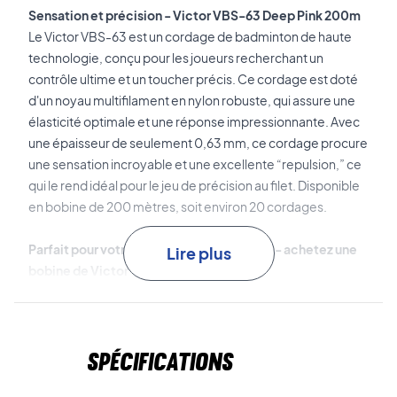
Sensation et précision - Victor VBS-63 Deep Pink 200m
Le Victor VBS-63 est un cordage de badminton de haute
technologie, conçu pour les joueurs recherchant un
contrôle ultime et un toucher précis. Ce cordage est doté
d'un noyau multifilament en nylon robuste, qui assure une
élasticité optimale et une réponse impressionnante. Avec
une épaisseur de seulement 0,63 mm, ce cordage procure
une sensation incroyable et une excellente “repulsion,” ce
qui le rend idéal pour le jeu de précision au filet. Disponible
en bobine de 200 mètres, soit environ 20 cordages.
Parfait pour votre raquette de badminton - achetez une
Lire plus
bobine de Victor VBS-63!
Matériau: Nylon multifilament.
Épaisseur: 0,63 mm.
Longueur: 200 m (environ 20 cordages)
Spécifications