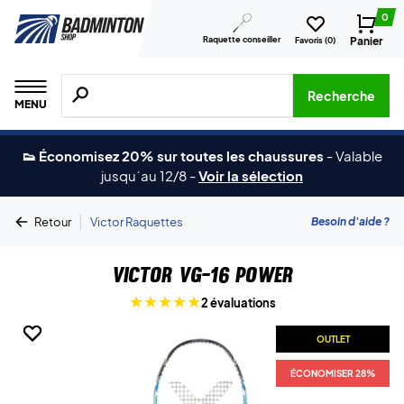
0
Raquette conseiller
Panier
Favoris (
0
)
Recherche de produits, de marques, etc.
Recherche
MENU
👟 Économisez 20% sur toutes les chaussures
-
Valable
jusqu´au 12/8
-
Voir la sélection
|
Besoin d'aide ?
Retour
Victor Raquettes
Victor VG-16 Power
2 évaluations
OUTLET
OUTLET
OUTLET
ÉCONOMISER 28%
ÉCONOMISER 28%
ÉCONOMISER 28%