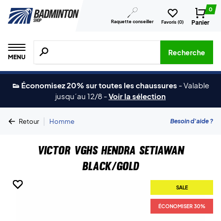
0
Raquette conseiller
Panier
Favoris (
0
)
Recherche de produits, de marques, etc.
Recherche
MENU
👟 Économisez 20% sur toutes les chaussures
-
Valable
jusqu´au 12/8
-
Voir la sélection
|
Besoin d'aide ?
Retour
Homme
Victor VGHS Hendra Setiawan
Black/Gold
SALE
SALE
SALE
SALE
SALE
ÉCONOMISER 30%
ÉCONOMISER 30%
ÉCONOMISER 30%
ÉCONOMISER 30%
ÉCONOMISER 30%