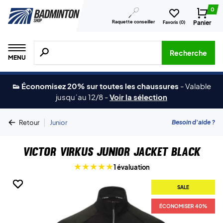
0
Raquette conseiller
Panier
Favoris (
0
)
Recherche de produits, de marques, etc.
Recherche
MENU
👟 Économisez 20% sur toutes les chaussures
-
Valable
jusqu´au 12/8
-
Voir la sélection
|
Besoin d'aide ?
Retour
Junior
Victor Virkus Junior Jacket Black
1 évaluation
SALE
SALE
SALE
ÉCONOMISER 40%
ÉCONOMISER 40%
ÉCONOMISER 40%