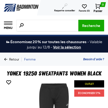
0
Raquette conseiller
Panier
Favoris (
0
)
Recherche de produits, de marques, etc.
Recherche
MENU
👟 Économisez 20% sur toutes les chaussures
-
Valable
jusqu´au 12/8
-
Voir la sélection
|
Besoin d'aide ?
Retour
Femme
Yonex 19250 Sweatpants Women Black
OUTLET
OUTLET
ÉCONOMISER 17%
ÉCONOMISER 17%