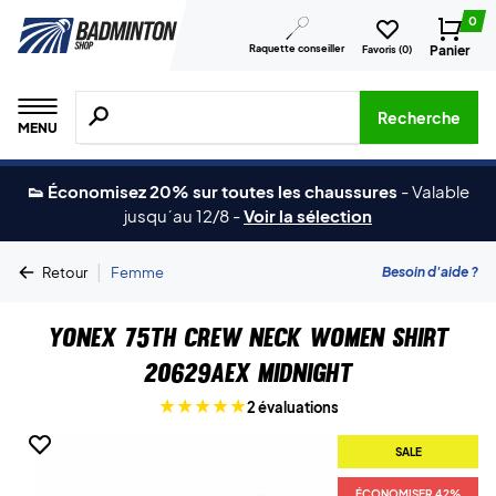
0
Raquette conseiller
Panier
Favoris (
0
)
Recherche de produits, de marques, etc.
Recherche
MENU
👟 Économisez 20% sur toutes les chaussures
-
Valable
jusqu´au 12/8
-
Voir la sélection
|
Besoin d'aide ?
Retour
Femme
Yonex 75th Crew Neck Women Shirt
20629AEX Midnight
2 évaluations
SALE
ÉCONOMISER 42%