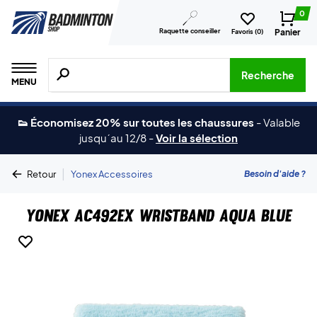
0
Raquette conseiller
Panier
Favoris (
0
)
Recherche de produits, de marques, etc.
Recherche
MENU
👟 Économisez 20% sur toutes les chaussures
-
Valable
jusqu´au 12/8
-
Voir la sélection
|
Besoin d'aide ?
Retour
Yonex Accessoires
Yonex AC492EX Wristband Aqua Blue