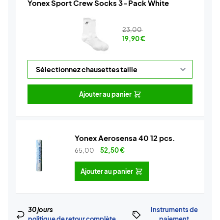
Yonex Sport Crew Socks 3-Pack White
23,00
19,90
€
Ajouter au panier
Yonex Aerosensa 40 12 pcs.
65,00
52,50
€
Ajouter au panier
30 jours
Instruments de
politique de retour complète
paiement