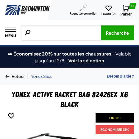
0
Raquette conseiller
Panier
Favoris (
0
)
Recherche de produits, de marques, etc.
Recherche
MENU
👟 Économisez 20% sur toutes les chaussures
-
Valable
jusqu´au 12/8
-
Voir la sélection
|
Besoin d'aide ?
Retour
Yonex Sacs
Yonex Active Racket Bag 82426EX X6
Black
OUTLET
ÉCONOMISER 31%