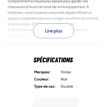
compartiment à chaussures séparé pour garder vos
chaussures à l'écart du reste de votre équipement. À
l'extérieur, vous trouverez une poche zippée offrant un
espace supplémentaire pour ranger vos effets personnels
et accessoires. Enfin, le sac peut être porté
confortablement grâce à ses bretelles réglables et
Lire plus
rembourrées.
Parfait pour votre équipement - achetez ce sac dès
aujourd'hui !
Spécifications
Dimensions : 75x26x32 cm.
Couleur : Noir.
Marques:
Yonex
Couleur:
Noir
Type de sac:
Double