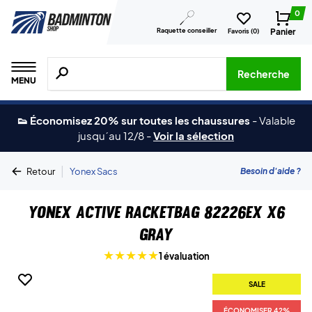
0
Raquette conseiller
Panier
Favoris (
0
)
Recherche de produits, de marques, etc.
Recherche
MENU
👟 Économisez 20% sur toutes les chaussures
-
Valable
jusqu´au 12/8
-
Voir la sélection
|
Besoin d'aide ?
Retour
Yonex Sacs
Yonex Active Racketbag 82226EX X6
Gray
1 évaluation
SALE
ÉCONOMISER 42%