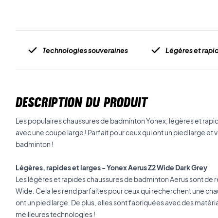
Technologies souveraines
Légères et rapi
DESCRIPTION DU PRODUIT
Les populaires chaussures de badminton Yonex, légères et rapid
avec une coupe large ! Parfait pour ceux qui ont un pied large et v
badminton !
Légères, rapides et larges - Yonex Aerus Z2 Wide Dark Grey
Les légères et rapides chaussures de badminton Aerus sont de 
Wide. Cela les rend parfaites pour ceux qui recherchent une chau
ont un pied large. De plus, elles sont fabriquées avec des matéri
meilleures technologies !