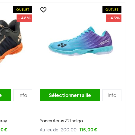
OUTLET
OUTLET
- 48%
- 43%
lle
Info
Sélectionner taille
Info
Gray
Yonex Aerus Z2 Indigo
00 €
Au lieu de:
200,00
115,00 €