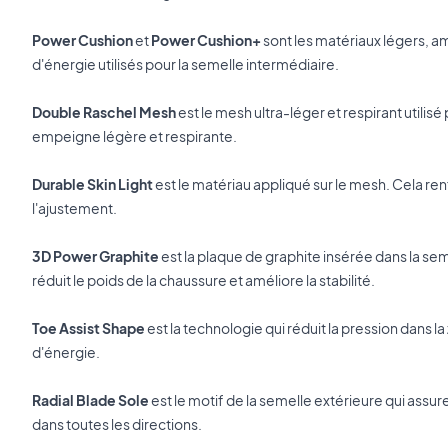
Power Cushion
et
Power Cushion+
sont les matériaux légers, am
d'énergie utilisés pour la semelle intermédiaire.
Double Raschel Mesh
est le mesh ultra-léger et respirant utili
empeigne légère et respirante.
Durable Skin Light
est le matériau appliqué sur le mesh. Cela re
l'ajustement.
3D Power Graphite
est la plaque de graphite insérée dans la se
réduit le poids de la chaussure et améliore la stabilité.
Toe Assist Shape
est la technologie qui réduit la pression dans la 
d'énergie.
Radial Blade Sole
est le motif de la semelle extérieure qui assur
dans toutes les directions.