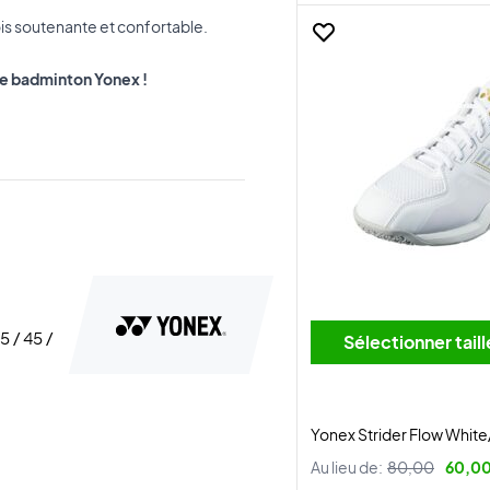
fois soutenante et confortable.
de badminton Yonex !
5 / 45 /
Sélectionner tai
Yonex Strider Flow Whit
Au lieu de:
80,00
60,00