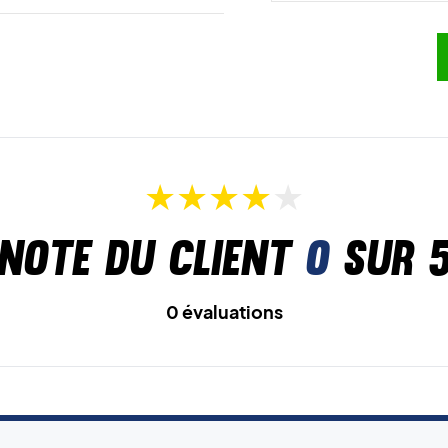
Note du client
0
sur 
0 évaluations