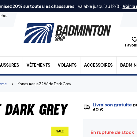
misez 20% sur toutes les chaussures
-
Valable jusqu´au 12/8
-
Voir la
ection
Favoris
AUSSURES
VÊTEMENTS
VOLANTS
ACCESSOIRES
BADMIN
mme
Yonex Aerus Z2 Wide Dark Grey
e Dark Grey
Livraison gratuite
po
60 €
En rupture de stock
SALE