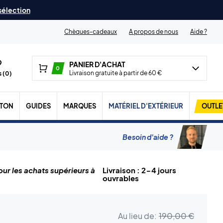
 sélection
Chèques-cadeaux
A propos de nous
Aide ?
PANIER D'ACHAT
0
Livraison gratuite à partir de 60 €
 (
0
)
TON
GUIDES
MARQUES
MATÉRIEL D'EXTÉRIEUR
OUTLE
Besoin d'aide ?
ur les achats supérieurs à
Livraison : 2-4 jours
ouvrables
Au lieu de:
190,00 €