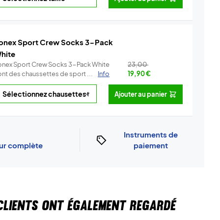
onex Sport Crew Socks 3-Pack
hite
onex Sport Crew Socks 3-Pack White
23,00
ont des chaussettes de sport ...
Info
19,90
€
Ajouter au panier
Instruments de
our complète
paiement
CLIENTS ONT ÉGALEMENT REGARDÉ