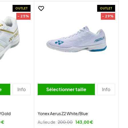
OUTLET
OUTLET
- 25%
- 29%
lle
Info
Sélectionner taille
Info
e/Gold
Yonex Aerus Z2 White/Blue
 €
Au lieu de:
200,00
143,00 €