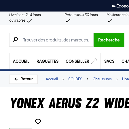
👟 Écono
Livraison : 2-4 jours
Retour sous 30 jours
Meilleure sél
ouvrables
Recherche de produits, de marques, etc.
Recherche
ACCUEIL
RAQUETTES
CONSEILLER
SACS
CH
Retour
Accueil
SOLDES
Chaussures
Ho
Yonex Aerus Z2 Wid