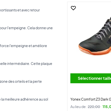
ortissants et avec retour
sé pour l'empeigne. Cela donne une
nforce l'empeigne et améliore
melle intermédiaire. Cette plaque
Sélectionner tai
zone des orteils et la perte
e la meilleure adhérence au sol
Yonex Comfort Z3 Dark 
Au lieu de:
220,00
115,