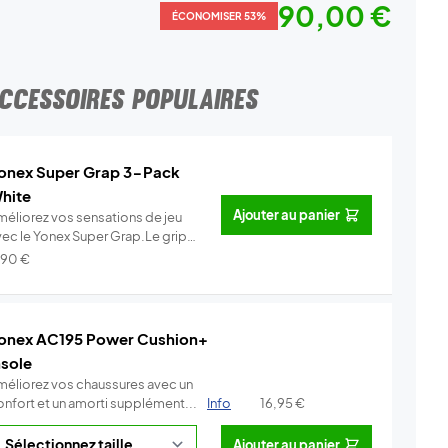
90,00 €
ÉCONOMISER 53%
CCESSOIRES POPULAIRES
onex Super Grap 3-Pack
hite
Ajouter au panier
méliorez vos sensations de jeu
vec le Yonex Super Grap.Le grip
.
Info
,90
€
onex AC195 Power Cushion+
nsole
méliorez vos chaussures avec un
onfort et un amorti supplément...
Info
16,95
€
Ajouter au panier