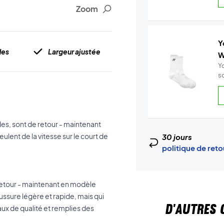
Zoom
Y
des
Largeur ajustée
W
Y
s
es, sont de retour - maintenant
eulent de la vitesse sur le court de
30 jours
politique de ret
retour - maintenant en modèle
ssure légère et rapide, mais qui
D'AUTRES 
aux de qualité et remplies des