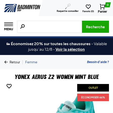
0
Raquette conseiller
Panier
Favoris (
0
)
Recherche de produits, de marques, etc.
Recherche
MENU
👟 Économisez 20% sur toutes les chaussures
-
Valable
jusqu´au 12/8
-
Voir la sélection
|
Besoin d'aide ?
Retour
Femme
Yonex Aerus Z2 Women Mint Blue
OUTLET
OUTLET
ÉCONOMISER 66%
ÉCONOMISER 66%