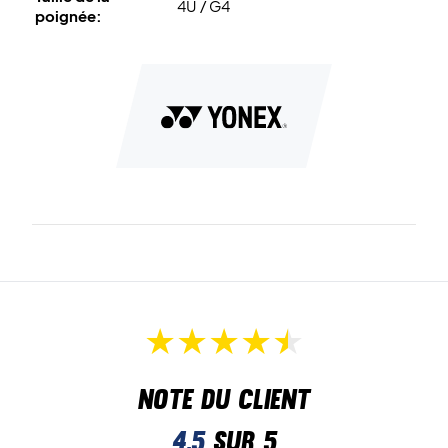
4U / G4
poignée:
Note du client
4,5
sur 5