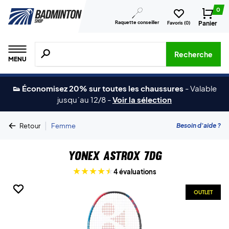
0
Raquette conseiller
Panier
Favoris (
0
)
Recherche de produits, de marques, etc.
Recherche
MENU
👟 Économisez 20% sur toutes les chaussures
-
Valable
jusqu´au 12/8
-
Voir la sélection
|
Besoin d'aide ?
Retour
Femme
Yonex Astrox 7DG
4 évaluations
OUTLET
OUTLET
OUTLET