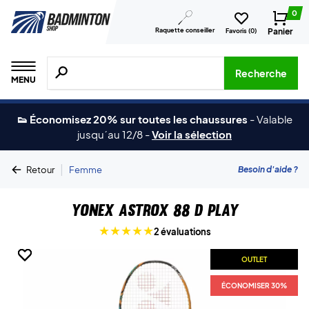
0
Raquette conseiller
Panier
Favoris (
0
)
Recherche de produits, de marques, etc.
Recherche
MENU
👟 Économisez 20% sur toutes les chaussures
-
Valable
jusqu´au 12/8
-
Voir la sélection
|
Besoin d'aide ?
Retour
Femme
Yonex Astrox 88 D Play
2 évaluations
OUTLET
OUTLET
OUTLET
ÉCONOMISER 30%
ÉCONOMISER 30%
ÉCONOMISER 30%