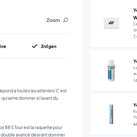
Y
W
Zoom
L
qu
7
ive
3rd gen
Y
L
au
1
 répond à toutes les attentes! C'est
 qui aime dominer à l'avant du
Y
Kv
Y
–.
6
rox 88 S Tour est la raquette pour
e double avancé désirant dominer