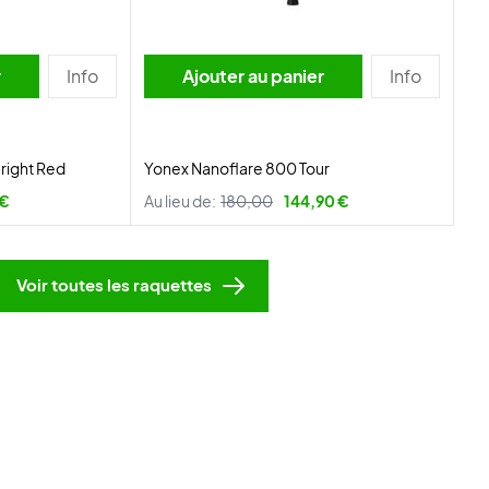
r
Info
Ajouter au panier
Info
right Red
Yonex Nanoflare 800 Tour
 €
Au lieu de:
180,00
144,90 €
Voir toutes les raquettes