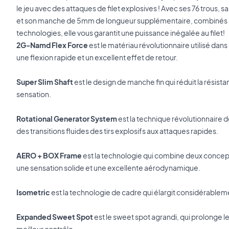
le jeu avec des attaques de filet explosives ! Avec ses 76 trous, sa
et son manche de 5mm de longueur supplémentaire, combinés a
technologies, elle vous garantit une puissance inégalée au filet!
2G-Namd Flex Force
est le matériau révolutionnaire utilisé da
une flexion rapide et un excellent effet de retour.
Super Slim Shaft
est le design de manche fin qui réduit la résist
sensation.
Rotational Generator System
est la technique révolutionnaire d
des transitions fluides des tirs explosifs aux attaques rapides.
AERO + BOX Frame
est la technologie qui combine deux concep
une sensation solide et une excellente aérodynamique.
Isometric
est la technologie de cadre qui élargit considérablem
Expanded Sweet Spot
est le sweet spot agrandi, qui prolonge le