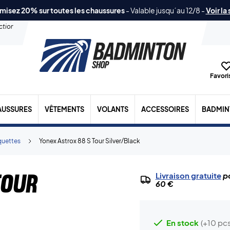
misez 20% sur toutes les chaussures
-
Valable jusqu´au 12/8
-
Voir la
ection
Favoris
AUSSURES
VÊTEMENTS
VOLANTS
ACCESSOIRES
BADMIN
quettes
Yonex Astrox 88 S Tour Silver/Black
Tour
Livraison gratuite
po
60 €
En stock
(+10 pcs