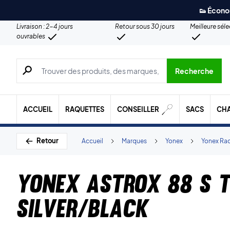
👟 Écono
Livraison : 2-4 jours
Retour sous 30 jours
Meilleure sél
ouvrables
Recherche de produits, de marques, etc.
Recherche
ACCUEIL
RAQUETTES
CONSEILLER
SACS
CH
Retour
Accueil
Marques
Yonex
Yonex Ra
Yonex Astrox 88 S 
Silver/Black