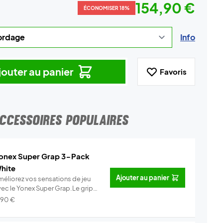
154,90 €
ÉCONOMISER 18%
Info
jouter au panier
Favoris
CCESSOIRES POPULAIRES
onex Super Grap 3-Pack
hite
Ajouter au panier
méliorez vos sensations de jeu
vec le Yonex Super Grap.Le grip
.
Info
,90
€