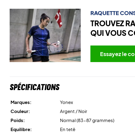
RAQUETTE CONS
TROUVEZ R
QUI VOUS C
Essayez le co
Spécifications
Marques:
Yonex
Couleur:
Argent / Noir
Poids:
Normal (83-87 grammes)
Equilibre:
En tetê