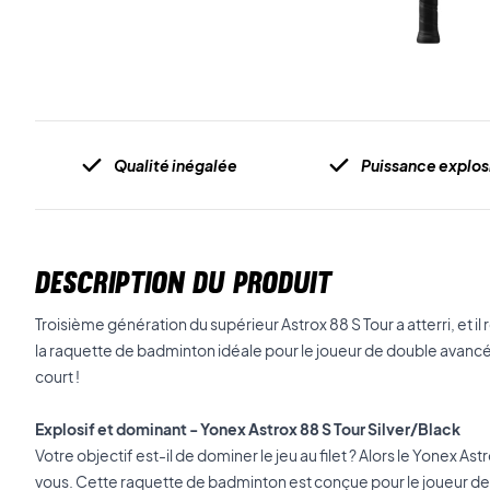
Qualité inégalée
Puissance explos
DESCRIPTION DU PRODUIT
Troisième génération du supérieur Astrox 88 S Tour a atterri, et il
la raquette de badminton idéale pour le joueur de double avancé
court !
Explosif et dominant - Yonex Astrox 88 S Tour Silver/Black
Votre objectif est-il de dominer le jeu au filet ? Alors le Yonex Ast
vous. Cette raquette de badminton est conçue pour le joueur d