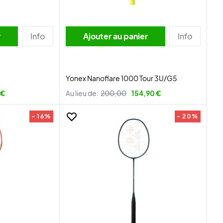
r
Info
Ajouter au panier
Info
Yonex Nanoflare 1000 Tour 3U/G5
 €
Au lieu de:
200,00
154,90 €
- 16%
- 20%