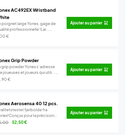
onex AC492EX Wristband
hite
Ajouter au panier
e poignet large Yonex, gage de
alité professionnelle !Lar...
Info
,00
€
onex Grip Powder
a grip powder Yonex s’adresse
Ajouter au panier
x joueuses et joueurs qui utili...
Info
4,90
€
onex Aerosensa 40 12 pcs.
alitetstestet fjerbolde fra
Ajouter au panier
onex!Conçus pour la précision
..
Info
5,00
52,50
€