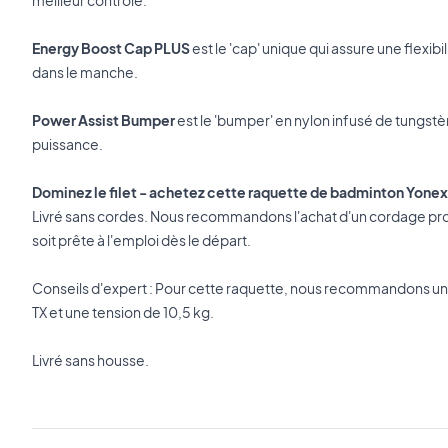
meilleur contrôle.
Energy Boost Cap PLUS
est le 'cap' unique qui assure une flexibi
dans le manche.
Power Assist Bumper
est le 'bumper' en nylon infusé de tungst
puissance.
Dominez le filet - achetez cette raquette de badminton Yonex
Livré sans cordes. Nous recommandons l'achat d'un cordage pro
soit prête à l'emploi dès le départ.
Conseils d'expert : Pour cette raquette, nous recommandons 
TX et une tension de 10,5 kg.
Livré sans housse.