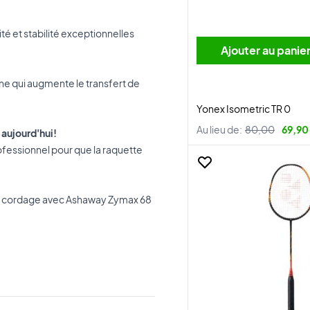
lité et stabilité exceptionnelles
Ajouter au panie
ène qui augmente le transfert de
Yonex Isometric TR 0
Au lieu de:
80,00
69,90
 aujourd'hui!
fessionnel pour que la raquette
un cordage avec Ashaway Zymax 68