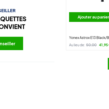
EILLER
Ajouter au panie
AQUETTES
ONVIENT
Yonex Astrox E13 Black/B
nseiller
Au lieu de:
50,00
41,95