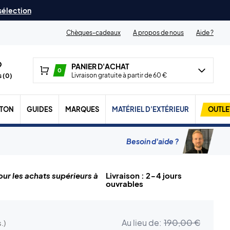
 sélection
Chèques-cadeaux
A propos de nous
Aide ?
PANIER D'ACHAT
0
Livraison gratuite à partir de 60 €
 (
0
)
TON
GUIDES
MARQUES
MATÉRIEL D'EXTÉRIEUR
OUTLE
Besoin d'aide ?
ur les achats supérieurs à
Livraison : 2-4 jours
ouvrables
Au lieu de:
190,00 €
.)