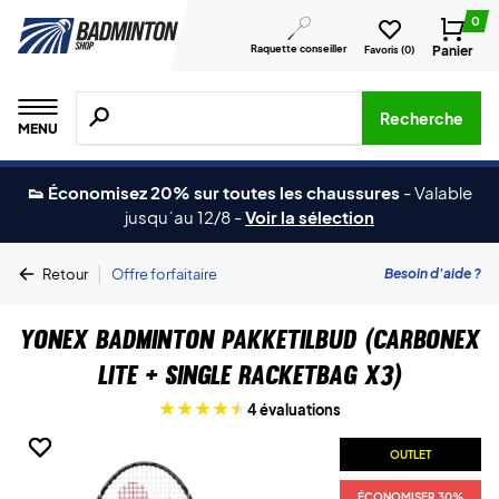
0
Raquette conseiller
Panier
Favoris (
0
)
Recherche de produits, de marques, etc.
Recherche
MENU
👟 Économisez 20% sur toutes les chaussures
-
Valable
jusqu´au 12/8
-
Voir la sélection
|
Besoin d'aide ?
Retour
Offre forfaitaire
Yonex Badminton Pakketilbud (Carbonex
Lite + Single Racketbag X3)
4 évaluations
OUTLET
OUTLET
OUTLET
ÉCONOMISER 30%
ÉCONOMISER 30%
ÉCONOMISER 30%