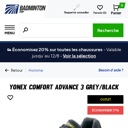
0
Raquette conseiller
Panier
Favoris (
0
)
Recherche de produits, de marques, etc.
Recherche
MENU
👟 Économisez 20% sur toutes les chaussures
-
Valable
jusqu´au 12/8
-
Voir la sélection
|
Besoin d'aide ?
Retour
Homme
Yonex Comfort Advance 3 Grey/Black
OUTLET
ÉCONOMISER 77%