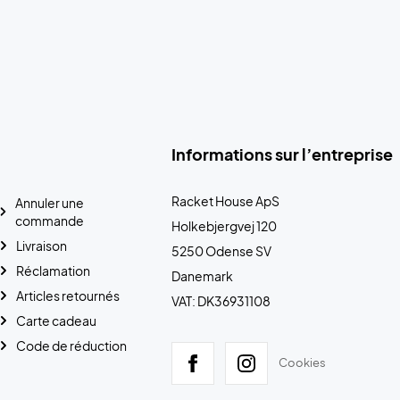
Informations sur l’entreprise
Racket House ApS
Annuler une
commande
Holkebjergvej 120
Livraison
5250 Odense SV
Réclamation
Danemark
Articles retournés
VAT: DK36931108
Carte cadeau
Code de réduction
Cookies