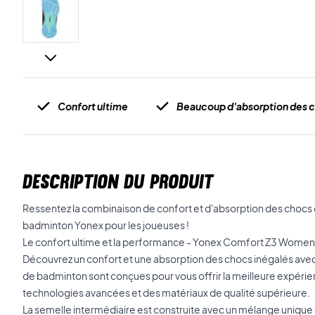
Confort ultime
Beaucoup d'absorption des 
DESCRIPTION DU PRODUIT
Ressentez la combinaison de confort et d'absorption des chocs
badminton Yonex pour les joueuses !
Le confort ultime et la performance - Yonex Comfort Z3 Wome
Découvrez un confort et une absorption des chocs inégalés ave
de badminton sont conçues pour vous offrir la meilleure expérie
technologies avancées et des matériaux de qualité supérieure.
La semelle intermédiaire est construite avec un mélange uniqu