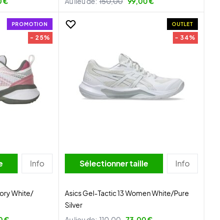
0 €
Au lieu de:
150,00
99,00 €
PROMOTION
OUTLET
- 25%
- 34%
lle
Info
Sélectionner taille
Info
ory White/
Asics Gel-Tactic 13 Women White/Pure
Silver
0 €
Au lieu de:
110,00
73,00 €