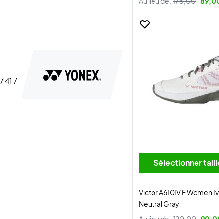
Au lieu de:
175,00
89,0
/ 41 /
Sélectionner tai
Victor A610IV F Women Iv
Neutral Gray
Au lieu de:
120,00
90,0