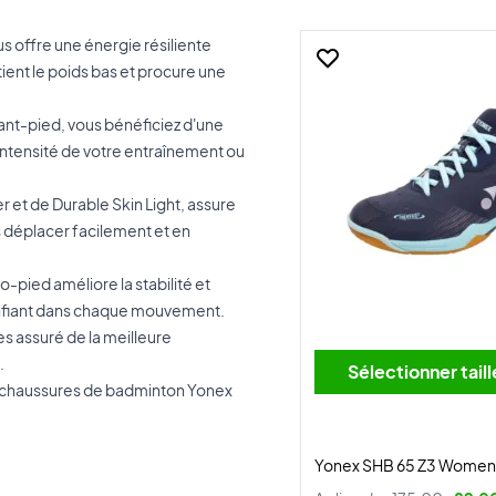
 offre une énergie résiliente
ient le poids bas et procure une
vant-pied, vous bénéficiez d'une
'intensité de votre entraînement ou
 et de Durable Skin Light, assure
s déplacer facilement et en
o-pied améliore la stabilité et
confiant dans chaque mouvement.
es assuré de la meilleure
.
Sélectionner tai
es chaussures de badminton Yonex
Yonex SHB 65 Z3 Women