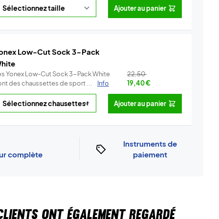
Ajouter au panier
onex Low-Cut Sock 3-Pack
hite
es Yonex Low-Cut Sock 3-Pack White
22,50
ont des chaussettes de sport ...
Info
19,40
€
Ajouter au panier
Instruments de
our complète
paiement
CLIENTS ONT ÉGALEMENT REGARDÉ