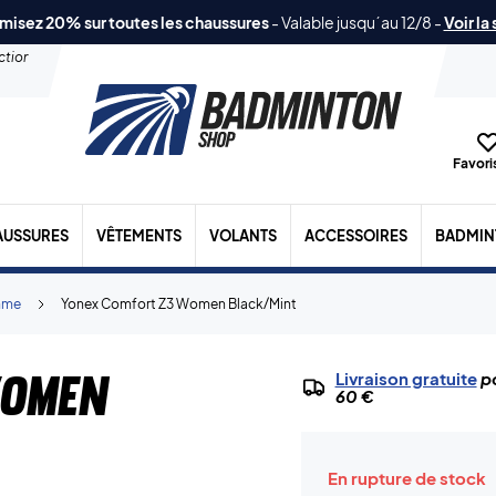
misez 20% sur toutes les chaussures
-
Valable jusqu´au 12/8
-
Voir la
ection
Favoris
AUSSURES
VÊTEMENTS
VOLANTS
ACCESSOIRES
BADMIN
mme
Yonex Comfort Z3 Women Black/Mint
Women
Livraison gratuite
po
60 €
En rupture de stock