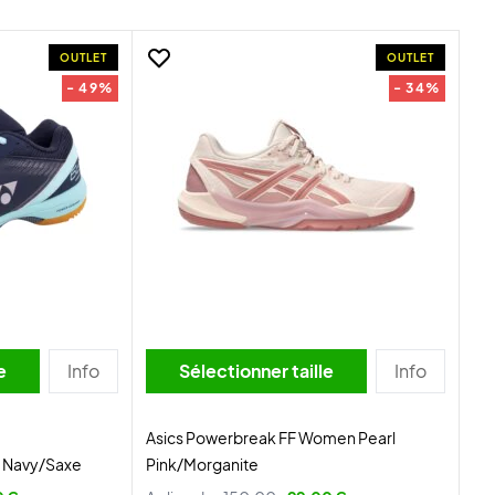
OUTLET
OUTLET
- 49%
- 34%
lle
Info
Sélectionner taille
Info
Asics Powerbreak FF Women Pearl
 Navy/Saxe
Pink/Morganite