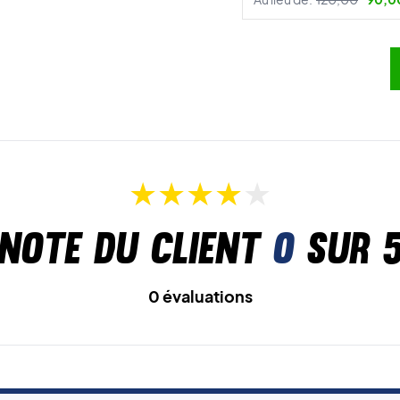
Note du client
0
sur 
0 évaluations