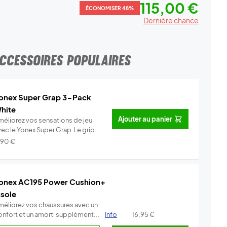
115,00 €
ÉCONOMISER 48%
Dernière chance
CCESSOIRES POPULAIRES
onex Super Grap 3-Pack
hite
Ajouter au panier
méliorez vos sensations de jeu
vec le Yonex Super Grap.Le grip
.
Info
,90
€
onex AC195 Power Cushion+
nsole
méliorez vos chaussures avec un
onfort et un amorti supplément...
Info
16,95
€