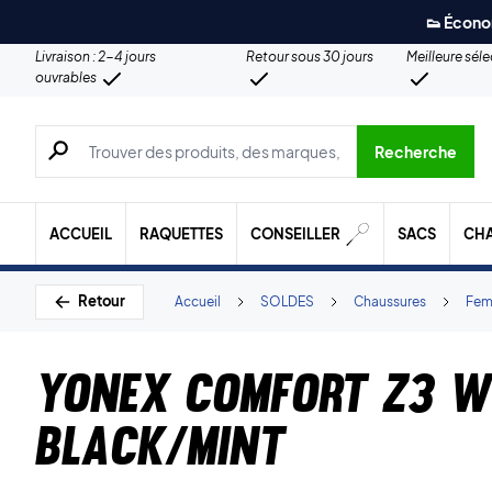
👟 Écono
Livraison : 2-4 jours
Retour sous 30 jours
Meilleure sél
ouvrables
Recherche de produits, de marques, etc.
Recherche
ACCUEIL
RAQUETTES
CONSEILLER
SACS
CH
Retour
Accueil
SOLDES
Chaussures
Fe
Yonex Comfort Z3 
Black/Mint