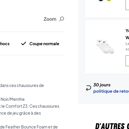
Zoom
Y
W
chocs
Coupe normale
L
s
30 jours
 dans ces chaussures de
politique de ret
n Noir/Menthe
c le Comfort Z3. Ces chaussures
nce de jeu grâce à des
D'AUTRES 
e de Feather Bounce Foam et de