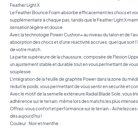
Feather Light X.
Le Feather Bounce Foam absorbe efficacement les chocs et vous
supplémentaire à chaque pas, tandis que le Feather Light X maint
sensation légère et douce.
Avec la technologie Power Cushion+ au niveau du talon et de l'a
absorption des chocs et d'une réactivité accrues, quel que soit l
de votre match.
La partie supérieure de la chaussure, composée de Flexion Upper
un ajustement stable et durable tout en vous permettant de vou
souplesse.
L'intégration de la feuille de graphite Power dans la zone du médi
réduit le poids, vous permettant de vous sentir en sécurité et 
Avec le motif de la semelle extérieure Radial Blade Sole, vous êt
adhérence sur le terrain, même lors des matchs les plus intenses
Offrez-vous confort et performance sur le terrain - Achetez c
dès aujourd'hui !
Couleur : Noir et menthe.