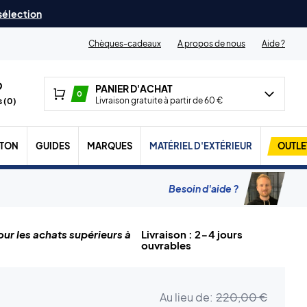
 sélection
Chèques-cadeaux
A propos de nous
Aide ?
PANIER D'ACHAT
0
Livraison gratuite à partir de 60 €
 (
0
)
TON
GUIDES
MARQUES
MATÉRIEL D'EXTÉRIEUR
OUTLE
Besoin d'aide ?
ur les achats supérieurs à
Livraison : 2-4 jours
ouvrables
Au lieu de:
220,00 €