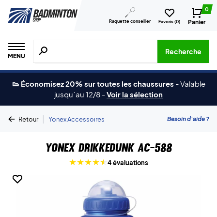
0
Raquette conseiller
Panier
Favoris (
0
)
Recherche de produits, de marques, etc.
Recherche
MENU
👟 Économisez 20% sur toutes les chaussures
-
Valable
jusqu´au 12/8
-
Voir la sélection
|
Besoin d'aide ?
Retour
Yonex Accessoires
Yonex Drikkedunk AC-588
4 évaluations