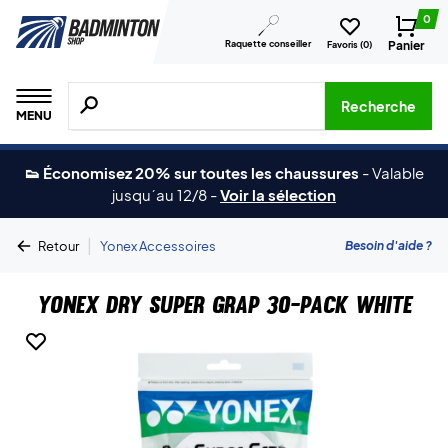
0
Raquette conseiller
Panier
Favoris (
0
)
Recherche de produits, de marques, etc.
Recherche
MENU
👟 Économisez 20% sur toutes les chaussures
-
Valable
jusqu´au 12/8
-
Voir la sélection
|
Besoin d'aide ?
Retour
Yonex Accessoires
Yonex Dry Super Grap 30-Pack White