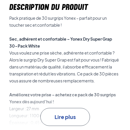
DESCRIPTION DU PRODUIT
Pack pratique de 30 surgrips Yonex – parfait pour un
toucher sec et confortable !
Sec, adhérent et confortable – Yonex Dry Super Grap
30-Pack White
Vous voulez une prise sèche, adhérente et confortable ?
Alors le surgrip Dry Super Grap est fait pour vous ! Fabriqué
dans un matériau de qualité, il absorbe efficacement la
transpiration et réduit les vibrations. Ce pack de 30 pièces
vous assure de nombreuses remplacements.
Améliorez votre prise – achetez ce pack de 30 surgrips
Yonex dès aujourd’hui !
Largeur : 27 mm
Longueur : 1 100 mm
Lire plus
Épaisseur : 0,45 mm
Matériau : Polyuréthane