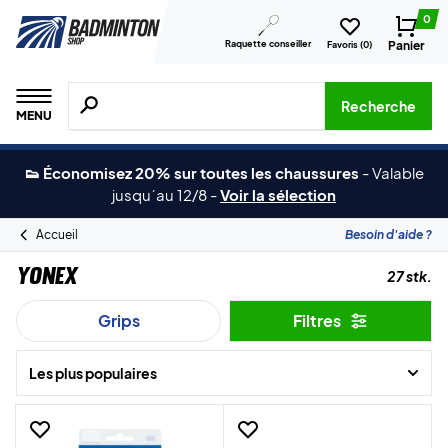
0
Raquette conseiller
Panier
Favoris (
0
)
Recherche de produits, de marques, etc.
Recherche
MENU
👟 Économisez 20% sur toutes les chaussures
-
Valable
jusqu´au 12/8
-
Voir la sélection
Accueil
Besoin d'aide ?
Yonex
27 stk.
Grips
Filtres
Les plus populaires