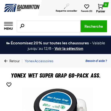
0
Raquette conseiller
Panier
Favoris (
0
)
Recherche de produits, de marques, etc.
Recherche
MENU
👟 Économisez 20% sur toutes les chaussures
-
Valable
jusqu´au 12/8
-
Voir la sélection
|
Besoin d'aide ?
Retour
Yonex Accessoires
Yonex Wet Super Grap 60-Pack Ass.