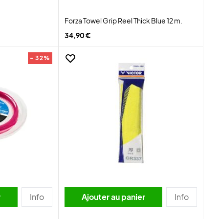
Forza Towel Grip Reel Thick Blue 12 m.
34,90 €
- 32%
r
Info
Ajouter au panier
Info