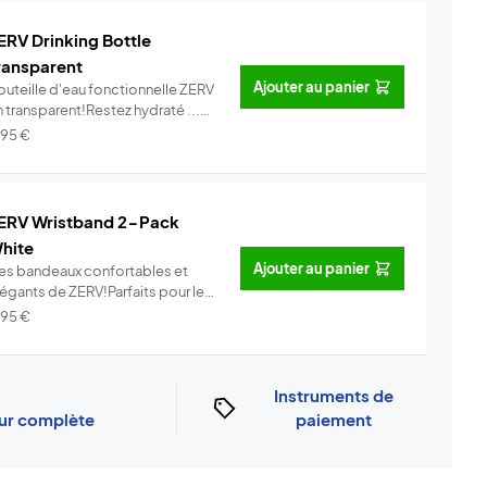
ERV Drinking Bottle
ransparent
Ajouter au panier
outeille d'eau fonctionnelle ZERV
 transparent!Restez hydraté ...
Info
,95
€
ERV Wristband 2-Pack
hite
Ajouter au panier
es bandeaux confortables et
légants de ZERV!Parfaits pour le
..
Info
,95
€
Instruments de
our complète
paiement