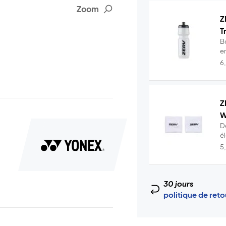
Zoom
Z
T
B
en
6
Z
W
D
é
t.
5
30 jours
politique de ret