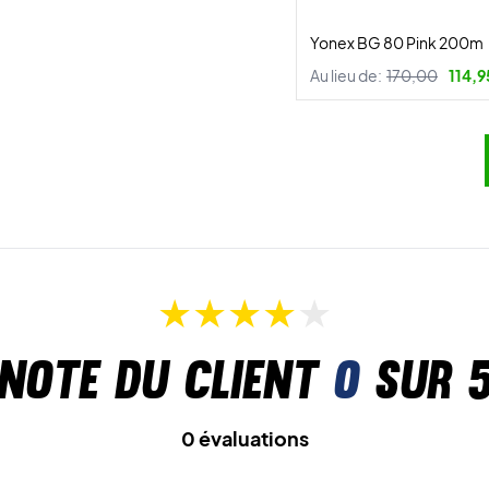
Yonex BG 80 Pink 200m
Au lieu de:
170,00
114,9
Note du client
0
sur 
0 évaluations