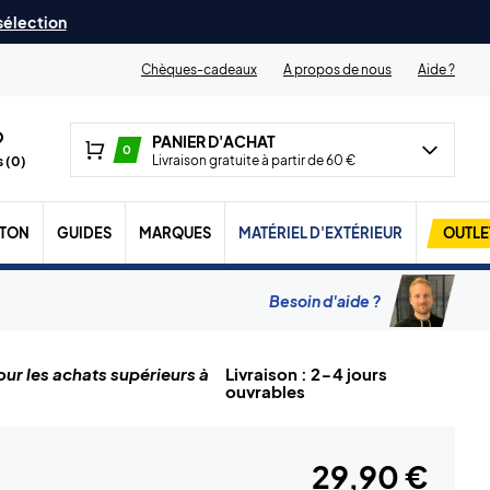
 sélection
Chèques-cadeaux
A propos de nous
Aide ?
PANIER D'ACHAT
0
Livraison gratuite à partir de 60 €
 (
0
)
TON
GUIDES
MARQUES
MATÉRIEL D'EXTÉRIEUR
OUTLE
Besoin d'aide ?
ur les achats supérieurs à
Livraison : 2-4 jours
ouvrables
29,90 €