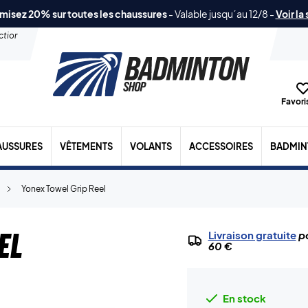
misez 20% sur toutes les chaussures
-
Valable jusqu´au 12/8
-
Voir la
ection
Favoris
AUSSURES
VÊTEMENTS
VOLANTS
ACCESSOIRES
BADMIN
Yonex Towel Grip Reel
el
Livraison gratuite
po
60 €
En stock