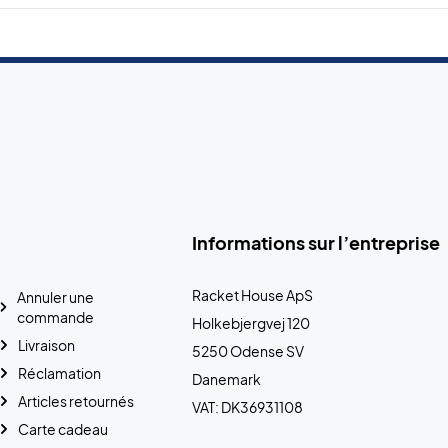
Informations sur l’entreprise
Racket House ApS
Annuler une
commande
Holkebjergvej 120
Livraison
5250 Odense SV
Réclamation
Danemark
Articles retournés
VAT: DK36931108
Carte cadeau