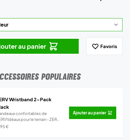
jouter au panier
Favoris
CCESSOIRES POPULAIRES
ERV Wristband 2-Pack
lack
Ajouter au panier
andeaux confortables de
RV!Idéaux pour le terrain - ZERV
ist...
Info
,95
€