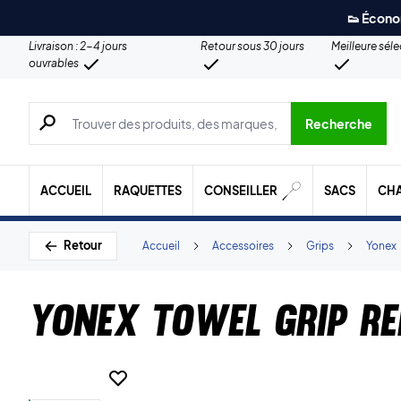
👟 Écono
Livraison : 2-4 jours
Retour sous 30 jours
Meilleure sél
ouvrables
Recherche de produits, de marques, etc.
Recherche
ACCUEIL
RAQUETTES
CONSEILLER
SACS
CH
Retour
Accueil
Accessoires
Grips
Yonex
Yonex Towel Grip Re