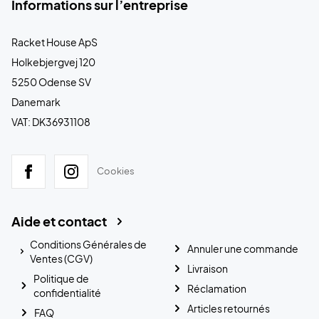
Informations sur l’entreprise
Racket House ApS
Holkebjergvej 120
5250 Odense SV
Danemark
VAT: DK36931108
Cookies
Aide et contact
Conditions Générales de
Annuler une commande
Ventes (CGV)
Livraison
Politique de
Réclamation
confidentialité
Articles retournés
FAQ