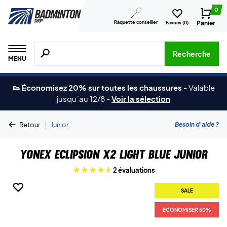
0
Raquette conseiller
Panier
Favoris (
0
)
Recherche de produits, de marques, etc.
Recherche
MENU
👟 Économisez 20% sur toutes les chaussures
-
Valable
jusqu´au 12/8
-
Voir la sélection
|
Besoin d'aide ?
Retour
Junior
Yonex Eclipsion X2 Light Blue Junior
2 évaluations
SALE
SALE
ÉCONOMISER 50%
ÉCONOMISER 50%