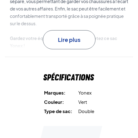
séparé, vous permettant de garder vos chaussures à l'écart
de vos autres affaires. Enfin, le sac peut être facilement et
confortablement transporté grâce à sa poignée pratique
sur le dessus.
Gardez votre équipement organisé - achetez ce sac
Lire plus
Yonex !
Dimensions : 73x20x32 cm
Couleur : Vert.
Spécifications
Marques:
Yonex
Couleur:
Vert
Type de sac:
Double