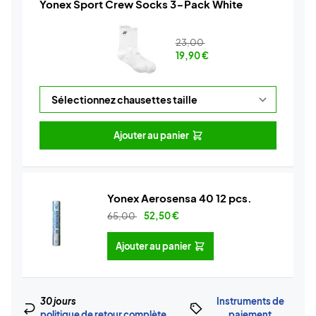
Yonex Sport Crew Socks 3-Pack White
23,00
19,90
€
Ajouter au panier
Yonex Aerosensa 40 12 pcs.
65,00
52,50
€
Ajouter au panier
30 jours
Instruments de
politique de retour complète
paiement