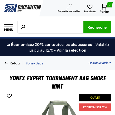
0
Raquette conseiller
Panier
Favoris (
0
)
Recherche de produits, de marques, etc.
Recherche
MENU
👟 Économisez 20% sur toutes les chaussures
-
Valable
jusqu´au 12/8
-
Voir la sélection
|
Besoin d'aide ?
Retour
Yonex Sacs
Yonex Expert Tournament Bag Smoke
Mint
OUTLET
ÉCONOMISER 31%